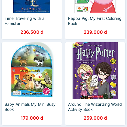
Time Traveling with a
Peppa Pig: My First Coloring
Hamster
Book
236.500 đ
239.000 đ
Baby Animals My Mini Busy
Around The Wizarding World
Book
Activity Book
179.000 đ
259.000 đ