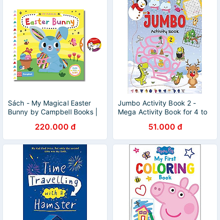
Sách - My Magical Easter
Jumbo Activity Book 2 -
Bunny by Campbell Books |
Mega Activity Book for 4 to
English Children's Picture
6 Years Old Kids
220.000 đ
51.000 đ
Book - Activity Book