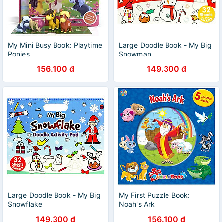
My Mini Busy Book: Playtime
Large Doodle Book - My Big
Ponies
Snowman
156.100 đ
149.300 đ
Large Doodle Book - My Big
My First Puzzle Book:
Snowflake
Noah's Ark
149.300 đ
156.100 đ