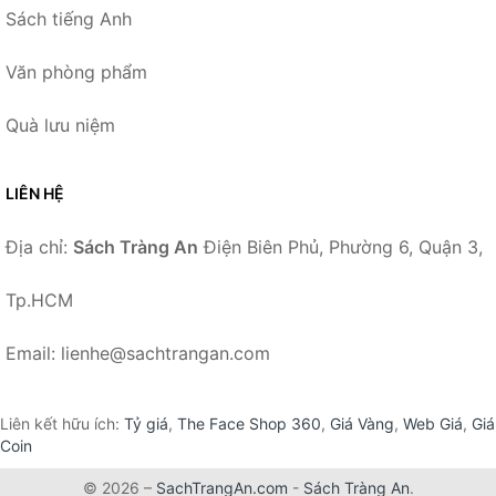
Sách tiếng Anh
Văn phòng phẩm
Quà lưu niệm
LIÊN HỆ
Địa chỉ:
Sách Tràng An
Điện Biên Phủ, Phường 6, Quận 3,
Tp.HCM
Email: lienhe@sachtrangan.com
Liên kết hữu ích:
Tỷ giá
,
The Face Shop 360
,
Giá Vàng
,
Web Giá
,
Giá
Coin
© 2026 –
SachTrangAn.com
-
Sách Tràng An
.