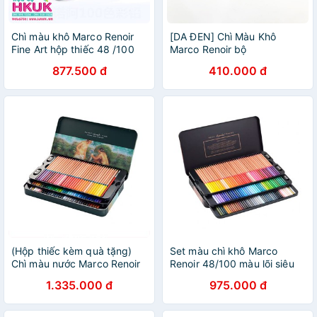
Chì màu khô Marco Renoir
[DA ĐEN] Chì Màu Khô
Fine Art hộp thiếc 48 /100
Marco Renoir bộ
/120 màu kèm quà tặng
36/48/72/100/120 Màu (Hộp
877.500 đ
410.000 đ
Thiếc)
(Hộp thiếc kèm quà tặng)
Set màu chì khô Marco
Chì màu nước Marco Renoir
Renoir 48/100 màu lõi siêu
Fine Art vỏ xanh 48 /72
mềm mượt kèm quà tặng
1.335.000 đ
975.000 đ