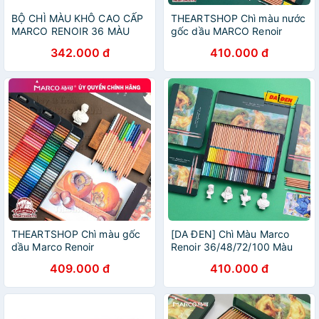
BỘ CHÌ MÀU KHÔ CAO CẤP
THEARTSHOP Chì màu nước
MARCO RENOIR 36 MÀU
gốc dầu MARCO Renoir
-3100-36TN
36/48/72/100 màu cao cấp
342.000 đ
410.000 đ
hãng MARCO 3120
THEARTSHOP Chì màu gốc
[DA ĐEN] Chì Màu Marco
dầu Marco Renoir
Renoir 36/48/72/100 Màu
24/36/48/72/100/120 màu
Hộp Thiếc
409.000 đ
410.000 đ
cao cấp hãng MARCO 3100