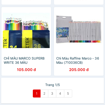
CHÌ MÀU MARCO SUPERB
Chì Màu Raffine Marco - 36
WRITE 36 MÀU
Màu (710036CB)
105.000 đ
205.000 đ
Trang 1/5
1
2
3
4
5