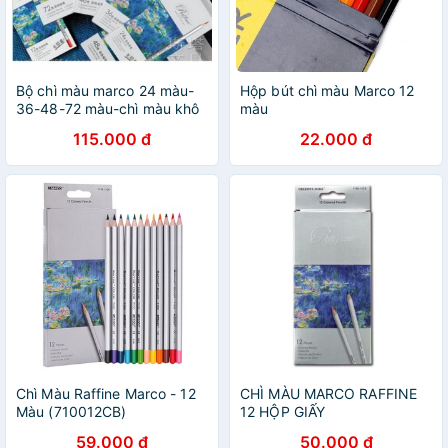
Bộ chì màu marco 24 màu-
Hộp bút chì màu Marco 12
36-48-72 màu-chì màu khô
màu
RAFFINE marco hộp giấy
115.000 đ
22.000 đ
Chì Màu Raffine Marco - 12
CHÌ MÀU MARCO RAFFINE
Màu (710012CB)
12 HỘP GIẤY
59.000 đ
50.000 đ