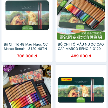
Bộ Chì Tô 48 Màu Nước CC
BỘ CHÌ TÔ MÀU NƯỚC CAO
Marco Renoir - 3120-48TN -
CẤP MARCO RENOIR 3120
(Hộp Thiếc)
(HỘP THIẾC 36/48)
708.000 đ
489.000 đ