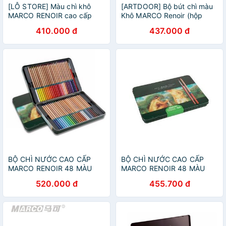
[LỖ STORE] Màu chì khô
[ARTDOOR] Bộ bút chì màu
MARCO RENOIR cao cấp
Khô MARCO Renoir (hộp
thiếc)
410.000 đ
437.000 đ
BỘ CHÌ NƯỚC CAO CẤP
BỘ CHÌ NƯỚC CAO CẤP
MARCO RENOIR 48 MÀU
MARCO RENOIR 48 MÀU
-3120-48TN
-3120-48TN
520.000 đ
455.700 đ