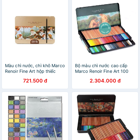
Màu chì nước, chì khô Marco
Bộ màu chì nước cao cấp
Renoir Fine Art hộp thiếc
Marco Renoir Fine Art 100
thân đen 48 màu kèm quà
màu kèm cọ vẽ màu nước và
721.500 đ
2.304.000 đ
tặng
gọt bút chì | Hộp sắt