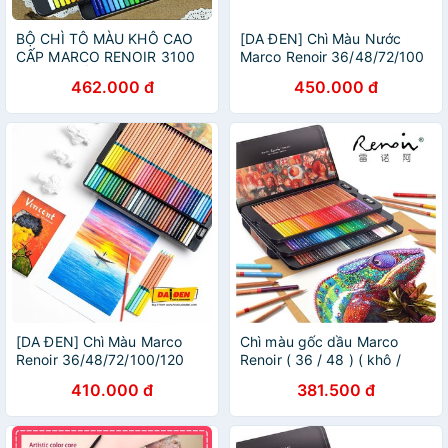
BỘ CHÌ TÔ MÀU KHÔ CAO
[DA ĐEN] Chì Màu Nước
CẤP MARCO RENOIR 3100
Marco Renoir 36/48/72/100
(HỘP THIẾC 36/48)
Màu Hộp Thiếc
462.000 đ
450.000 đ
[DA ĐEN] Chì Màu Marco
Chì màu gốc dầu Marco
Renoir 36/48/72/100/120
Renoir ( 36 / 48 ) ( khô /
Màu Hộp Thiếc
nước ) ( 3100 / 3120) hộp
410.000 đ
381.500 đ
thiếc