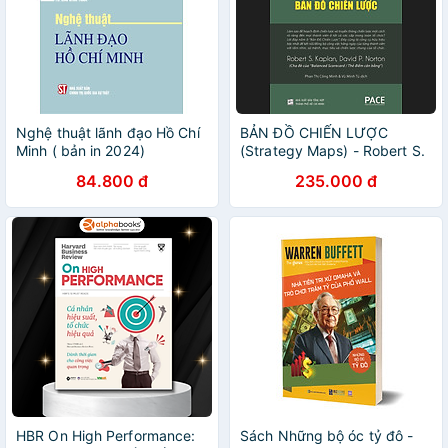
Nghệ thuật lãnh đạo Hồ Chí
BẢN ĐỒ CHIẾN LƯỢC
Minh ( bản in 2024)
(Strategy Maps) - Robert S.
Kaplan, David P. Norton -
84.800 đ
235.000 đ
Phan Thị Công Minh và Vũ
Minh Tú (dịch) - Tái bản -
(bìa cứng)
HBR On High Performance:
Sách Những bộ óc tỷ đô -