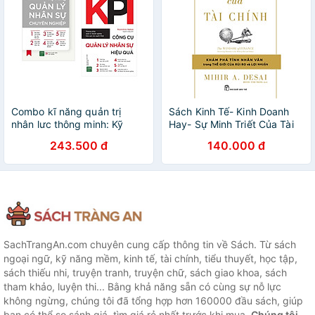
Combo kĩ năng quản trị
Sách Kinh Tế- Kinh Doanh
nhân lưc thông minh: Kỹ
Hay- Sự Minh Triết Của Tài
năng quản lý nhân sự
Chính - Đi Tìm Tính Nhân
243.500 đ
140.000 đ
chuyên nghiệp + KPI Công
Văn Trong Thế Giới Của Rủi
cụ quản lý nhân sự hiệu quả
Ro Và Lợi Nhuận
SachTrangAn.com chuyên cung cấp thông tin về Sách. Từ sách
ngoại ngữ, kỹ năng mềm, kinh tế, tài chính, tiểu thuyết, học tập,
sách thiếu nhi, truyện tranh, truyện chữ, sách giao khoa, sách
tham khảo, luyện thi... Bằng khả năng sẵn có cùng sự nỗ lực
không ngừng, chúng tôi đã tổng hợp hơn 160000 đầu sách, giúp
bạn có thể so sánh giá, tìm giá rẻ nhất trước khi mua.
Chúng tôi