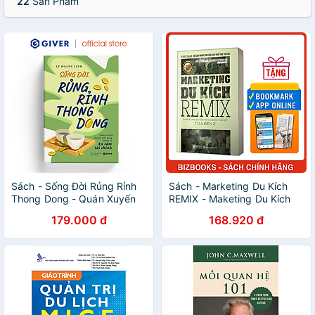
22
Sản Phẩm
Sách - Sống Đời Rủng Rỉnh
Sách - Marketing Du Kích
Thong Dong - Quán Xuyến
REMIX - Maketing Du Kích
Chuyện Tiền Nong, Hướng
Cho Doanh Nghiệp Từ A Đến
179.000 đ
168.920 đ
Về An Tâm Tài Chính
Z