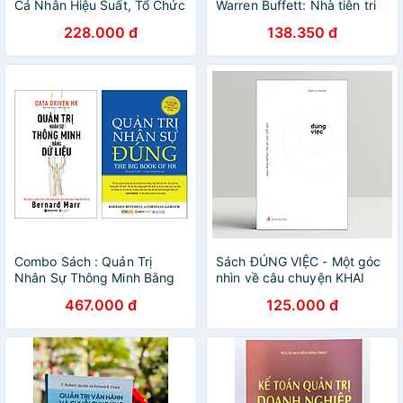
Cá Nhân Hiệu Suất, Tổ Chức
Warren Buffett: Nhà tiên tri
Hiệu Qủa - Dành Thời Gian
xứ Omaha và trò chơi trăm
228.000 đ
138.350 đ
Cho Công Việc Quan Trọng
tỷ của Phố Wall
Combo Sách : Quản Trị
Sách ĐÚNG VIỆC - Một góc
Nhân Sự Thông Minh Bằng
nhìn về câu chuyện KHAI
Dữ Liệu + Quản Trị Nhân Sự
MINH - Giản Tư Trung - IRED
467.000 đ
125.000 đ
Đúng
Books