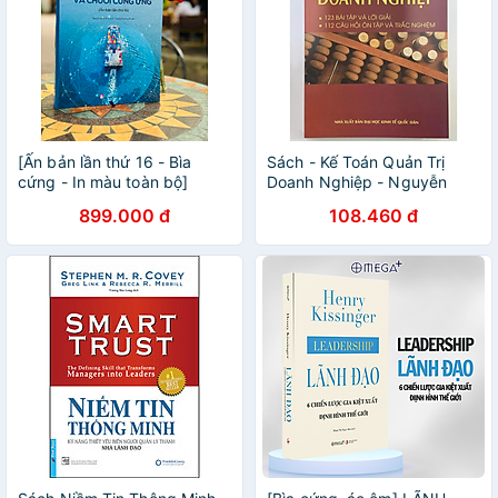
[Ấn bản lần thứ 16 - Bìa
Sách - Kế Toán Quản Trị
cứng - In màu toàn bộ]
Doanh Nghiệp - Nguyễn
QUẢN TRỊ VẬN HÀNH VÀ
Năng Phúc - NXB Đại Học
899.000 đ
108.460 đ
CHUỖI CUNG ỨNG -
Kinh Tế Quốc Dân - Minh
F.Robert Jacobs, Richard B.
Đức
Chase - Nguyễn Minh Phúc,
Đỗ Hoàng Phương Nhi dịch -
Khải Minh Book - NXB Tài
Chính.