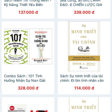
Sách Niềm Tin Thông Minh -
[Bìa cứng, áo ôm] LÃNH
Kỹ Năng Thiết Yếu Biến
ĐẠO: 6 CHIẾN LƯỢC GIA
Người Quản Lý Thành Nhà
KIỆT XUẤT ĐỊNH HÌNH THẾ
137.000 đ
339.000 đ
Lãnh Đạo (Bìa Cứng)
GIỚI - Henry Kissinger -
Phạm Thị Ngọc Mai dịch -
Omega Plus - NXB Tri Thức.
Combo Sách : 101 Tình
Sách Sự minh triết của tài
Huống Nhân Sự Nan Giải
chính: Đi tìm tính nhân văn
(Tái Bản 2020) + Quản Trị
trong thế giới của rủi ro và
328.000 đ
114.000 đ
Nhân Sự Thông Minh Bằng
lợi nhuận
Dữ Liệu