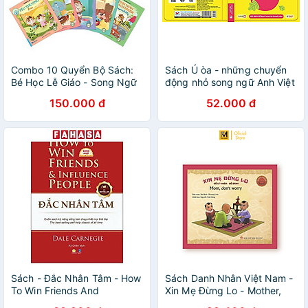
Combo 10 Quyển Bộ Sách:
Sách Ú òa - những chuyển
Bé Học Lễ Giáo - Song Ngữ
động nhỏ song ngữ Anh Việt
Anh Việt (Tái Bản)
kích thích giác quan
150.000 đ
52.000 đ
Sách - Đắc Nhân Tâm - How
Sách Danh Nhân Việt Nam -
To Win Friends And
Xin Mẹ Đừng Lo - Mother,
Influence People - Song
Don't Worry (Song Ngữ Anh