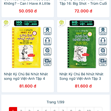
Không? - Can I Have A Little
Tập 16: Big Shot - Trùm Cuối
Cat? (Sách Song Ngữ Anh -
(Song Ngữ Việt-Anh)
50.050 đ
72.000 đ
Việt)
Nhật Ký Chú Bé Nhút Nhát
Nhật Ký Chú Bé Nhút Nhát
song ngữ Việt-Anh Tập 4
Song ngữ Việt-Anh Tập 3
Mùa Hè Tuyệt Vời
Giọt Nước Tràn Ly
81.600 đ
81.600 đ
Trang 1/99