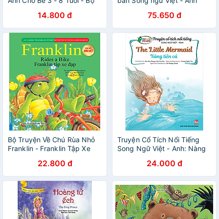
Anh Cho Bé 3 - 8 Tuổi - Bộ
bản Song ngữ Việt - Anh
Và Lẻ Cuốn
(kèm audio + note từ vựng)
14.800 đ
75.650 đ
Bộ Truyện Về Chú Rùa Nhỏ
Truyện Cổ Tích Nổi Tiếng
Franklin - Franklin Tập Xe
Song Ngữ Việt - Anh: Nàng
Đạp (Song Ngữ Anh-Việt)
Tiên Cá - The Little Mermaid
22.800 đ
24.000 đ