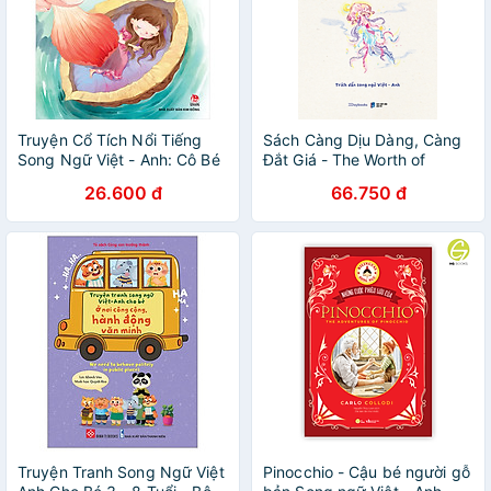
Truyện Cổ Tích Nổi Tiếng
Sách Càng Dịu Dàng, Càng
Song Ngữ Việt - Anh: Cô Bé
Đắt Giá - The Worth of
Tí Hon - Thumbelina
Gentleness: Trích dẫn song
26.600 đ
66.750 đ
ngữ Việt-Anh
Truyện Tranh Song Ngữ Việt
Pinocchio - Cậu bé người gỗ