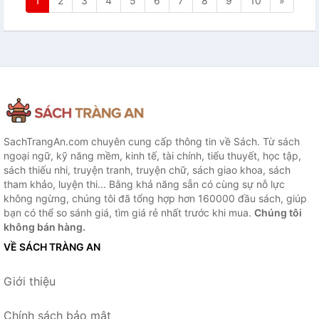
1
2
3
4
5
6
7
8
9
10
»
SachTrangAn.com chuyên cung cấp thông tin về Sách. Từ sách
ngoại ngữ, kỹ năng mềm, kinh tế, tài chính, tiểu thuyết, học tập,
sách thiếu nhi, truyện tranh, truyện chữ, sách giao khoa, sách
tham khảo, luyện thi... Bằng khả năng sẵn có cùng sự nỗ lực
không ngừng, chúng tôi đã tổng hợp hơn 160000 đầu sách, giúp
bạn có thể so sánh giá, tìm giá rẻ nhất trước khi mua.
Chúng tôi
không bán hàng.
VỀ SÁCH TRÀNG AN
Giới thiệu
Chính sách bảo mật