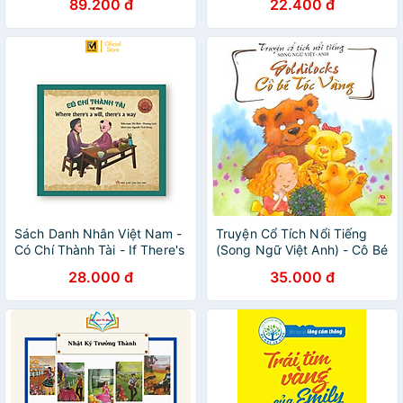
89.200 đ
22.400 đ
Ngữ Việt-Anh
- Việt) (Tái Bản)
Sách Danh Nhân Việt Nam -
Truyện Cổ Tích Nổi Tiếng
Có Chí Thành Tài - If There's
(Song Ngữ Việt Anh) - Cô Bé
Will, There's Success(Song
Tóc Vàng
28.000 đ
35.000 đ
Ngữ Anh - Việt)