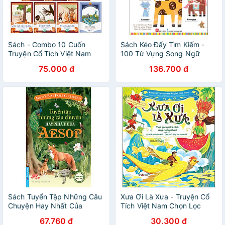
Sách - Combo 10 Cuốn
Sách Kéo Đẩy Tìm Kiếm -
Truyện Cổ Tích Việt Nam
100 Từ Vựng Song Ngữ
Cho Bé - Truyện Song Ngữ
Việt-Anh Cho Bé
75.000 đ
136.700 đ
Anh - Việt
Sách Tuyển Tập Những Câu
Xưa Ơi Là Xưa - Truyện Cổ
Chuyện Hay Nhất Của
Tích Việt Nam Chọn Lọc
AESOP (Song Ngữ Anh -
Song Ngữ Việt - Anh
67.760 đ
30.300 đ
Việt)