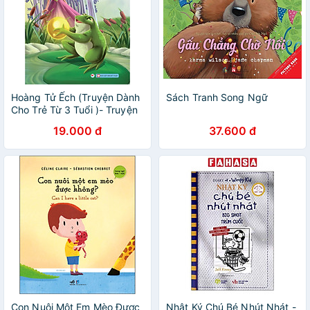
Hoàng Tử Ếch (Truyện Dành
Sách Tranh Song Ngữ
Cho Trẻ Từ 3 Tuổi )- Truyện
Song Ngữ Anh - việt
19.000 đ
37.600 đ
Con Nuôi Một Em Mèo Được
Nhật Ký Chú Bé Nhút Nhát -