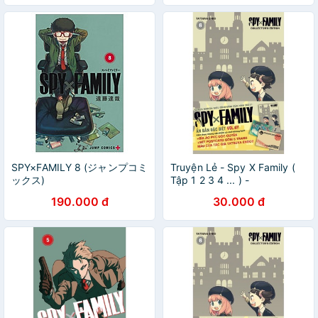
SPY×FAMILY 8 (ジャンプコミ
Truyện Lẻ - Spy X Family (
ックス)
Tập 1 2 3 4 ... ) -
Chanchanbooks
190.000 đ
30.000 đ