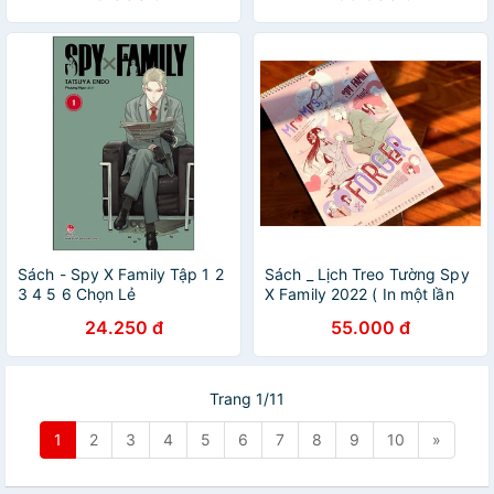
Sách - Spy X Family Tập 1 2
Sách _ Lịch Treo Tường Spy
3 4 5 6 Chọn Lẻ
X Family 2022 ( In một lần
duy nhất )
24.250 đ
55.000 đ
Trang 1/11
1
2
3
4
5
6
7
8
9
10
»