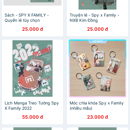
Sách - SPY X FAMILY -
Truyện lẻ - Spy x Family -
Quyển lẻ tùy chọn
NXB Kim Đồng
25.000 đ
25.000 đ
Lịch Manga Treo Tường Spy
Móc chìa khóa Spy x Family
X Family 2022
(nhiều mẫu)
55.000 đ
23.000 đ