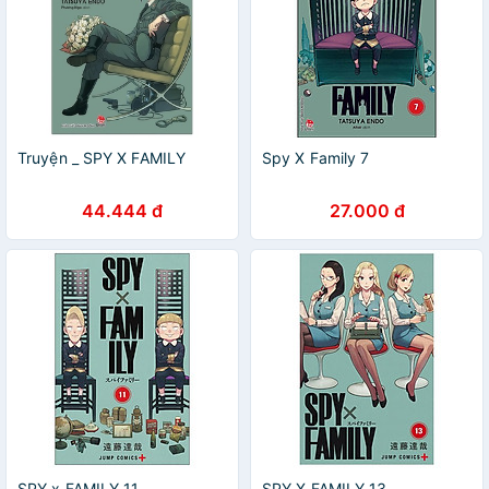
Truyện _ SPY X FAMILY
Spy X Family 7
44.444 đ
27.000 đ
SPY x FAMILY 11
SPY X FAMILY 13