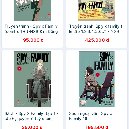
Truyện tranh - Spy x Family
Truyện tranh: Spy x family (
(combo 1-6)-NXB Kim Đồng
lẻ tập 1.2.3.4.5.6.7) - NXB
Kim Đồng
195.000 đ
425.000 đ
Sách - Spy X Family (tập 1 -
Sách ngoại văn: Spy ×
tập 6, quyển lẻ tuỳ chọn)
Family 16
25.000 đ
195.500 đ