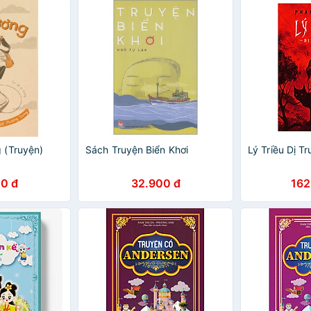
Cho Bé)
 (Truyện)
Sách Truyện Biển Khơi
Lý Triều Dị T
0 đ
32.900 đ
162