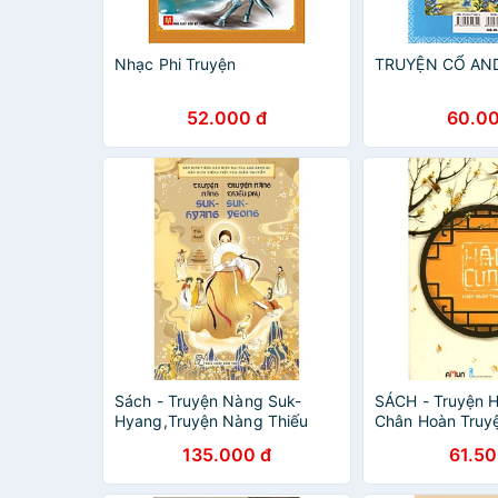
Nhạc Phi Truyện
TRUYỆN CỔ AN
52.000 đ
60.00
Sách - Truyện Nàng Suk-
SÁCH - Truyện 
Hyang,Truyện Nàng Thiếu
Chân Hoàn Truyệ
Phụ Suk-Yeong
mềm )
135.000 đ
61.50