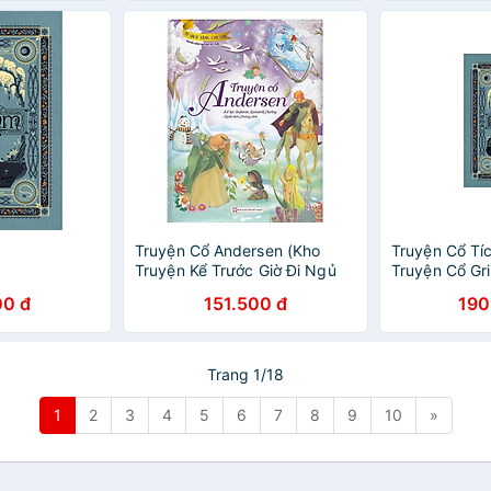
1
Truyện Cổ Andersen (Kho
Truyện Cổ Tí
Truyện Kể Trước Giờ Đi Ngủ
Truyện Cổ Gri
Cho Bé)
cứng )
00 đ
151.500 đ
190
Trang 1/18
1
2
3
4
5
6
7
8
9
10
»