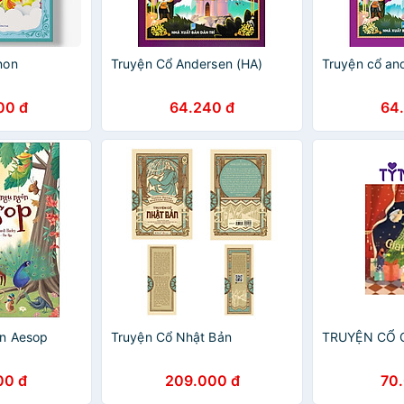
non
Truyện Cổ Andersen (HA)
Truyện cổ and
00 đ
64.240 đ
64
n Aesop
Truyện Cổ Nhật Bản
TRUYỆN CỔ 
00 đ
209.000 đ
70