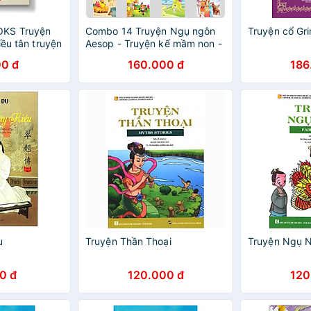
KS Truyện
Combo 14 Truyện Ngụ ngôn
Truyện cổ Gr
iều tân truyện
Aesop - Truyện kể mầm non -
Truyện cổ tích (Giao ngẫu
0 đ
160.000 đ
186
nhiên)
u
Truyện Thần Thoại
Truyện Ngụ 
0 đ
120.000 đ
120