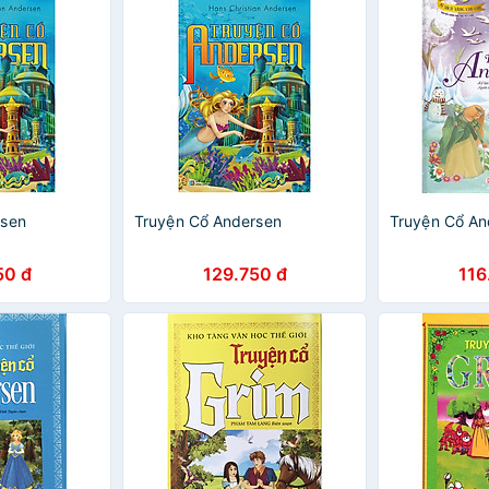
rsen
Truyện Cổ Andersen
Truyện Cổ An
50 đ
129.750 đ
116