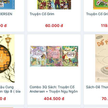
DERSEN
Truyện Cổ Grim
Truyện Cổ Gr
0 đ
60.000 đ
119
Hậu Cung
Combo 3Q Sách: Truyện Cổ
Sách-Dễ Thươ
n tập 8 ( bìa
Andersen + Truyện Ngụ Ngôn
Aesop + Truyện Cổ Grimm (Tủ
0 đ
404.500 đ
70
Sách Vàng Cho Con - Kho
Truyện Kể Trước Giờ Đi Ngủ