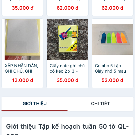
GHI TÊN DECAL
GHI TÊN DECAL
35.000 đ
62.000 đ
62.000 đ
NO.110
NO.99
XẤP NHÃN DÁN,
Giấy note ghi chú
Combo 5 tập
GHI CHÚ, GHI
có keo 2 x 3 -
Giấy nhớ 5 màu
TÊN DECAL
Combo 5 xấp
nhựa WT08
12.000 đ
35.000 đ
52.000 đ
NO.102
GIỚI THIỆU
CHI TIẾT
Giới thiệu Tập kế hoạch tuần 50 tờ QL-