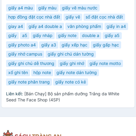
giấy a4 màu
giấy màu
giấy vẽ màu nước
hợp đồng đặt cọc nhà đất
giấy vẽ
sổ đặt cọc nhà đất
giay a4
giấy a4 double a
văn phòng phẩm
giấy in a4
giấy
a5
giấy nháp
giấy note
double a
giấy a5
giấy photo a4
giấy a3
giấy xếp hạc
giấy gấp hạc
giấy nhớ campus
giấy ghi chú dán tường
giấy ghi chú dễ thương
giấy ghi nhớ
giấy note motto
xổ ghi tên
hộp note
giấy note dán tường
giấy note phân trang
giấy note có kẻ
Liên kết:
[Bán Chạy] Bộ sản phẩm dưỡng Trắng da White
Seed The Face Shop (4SP)