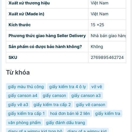
Xuất xứ thương hiệu
Việt Nam
Xuất xứ (Made in)
Việt Nam
Kích thước
15 x25
Phương thức giao hàng Seller Delivery
Nhà bán giao hàng c
Sản phẩm có được bảo hành không?
Không
SKU
2769895462724
Từ khóa
giấy màu thủ công
giấy kiểm tra 4 ô ly
vở vẽ
giấy canson a4
giấy canson
giấy canson a3
giấy vẽ a3
giấy kiểm tra cấp 2
giấy vẽ canson
giấy kiểm tra cấp 1
hoá đơn bán lẻ 2 liên
giấy kiểm tra
văn phòng phẩm
giấy đánh dấu trang
diary of a wimpy kid trọn bộ
diary of a wimpy kid