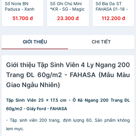
Sổ Note BN
Sổ Ghi Chú Mini
Sổ Bìa Da ST
Padusa - Xanh
*KR - SG - Magic
FAHASA 01-18 -
Dương
Channel - Hồng
Màu Hồng
51.700 đ
23.300 đ
112.200 đ
Nhạt
GIỚI THIỆU
CHI TIẾT
Giới thiệu Tập Sinh Viên 4 Ly Ngang 200
Trang ĐL 60g/m2 - FAHASA (Mẫu Màu
Giao Ngẫu Nhiên)
Tập Sinh Viên 25 x 17.5 cm - Ô Kẻ Ngang 200 Trang ĐL
60g/m2 - Giấy Ford - FAHASA
- Tập sinh viên 200 trang, định lượng 60. Sản phẩm không
lem mực.