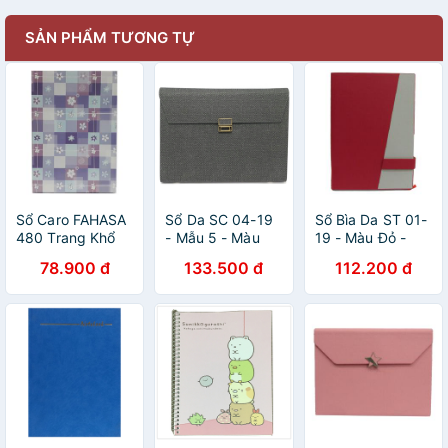
SẢN PHẨM TƯƠNG TỰ
Sổ Caro FAHASA
Sổ Da SC 04-19
Sổ Bìa Da ST 01-
480 Trang Khổ
- Mẫu 5 - Màu
19 - Màu Đỏ -
21 x 32 cm
Đen
FAHASA
78.900 đ
133.500 đ
112.200 đ