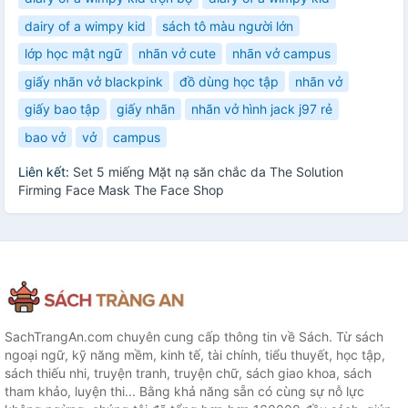
dairy of a wimpy kid
sách tô màu người lớn
lớp học mật ngữ
nhãn vở cute
nhãn vở campus
giấy nhãn vở blackpink
đồ dùng học tập
nhãn vở
giấy bao tập
giấy nhãn
nhãn vở hình jack j97 rẻ
bao vở
vở
campus
Liên kết:
Set 5 miếng Mặt nạ săn chắc da The Solution
Firming Face Mask The Face Shop
SachTrangAn.com chuyên cung cấp thông tin về Sách. Từ sách
ngoại ngữ, kỹ năng mềm, kinh tế, tài chính, tiểu thuyết, học tập,
sách thiếu nhi, truyện tranh, truyện chữ, sách giao khoa, sách
tham khảo, luyện thi... Bằng khả năng sẵn có cùng sự nỗ lực