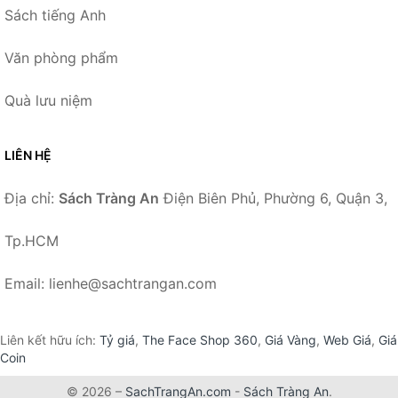
Sách tiếng Anh
Văn phòng phẩm
Quà lưu niệm
LIÊN HỆ
Địa chỉ:
Sách Tràng An
Điện Biên Phủ, Phường 6, Quận 3,
Tp.HCM
Email: lienhe@sachtrangan.com
Liên kết hữu ích:
Tỷ giá
,
The Face Shop 360
,
Giá Vàng
,
Web Giá
,
Giá
Coin
© 2026 –
SachTrangAn.com
-
Sách Tràng An
.