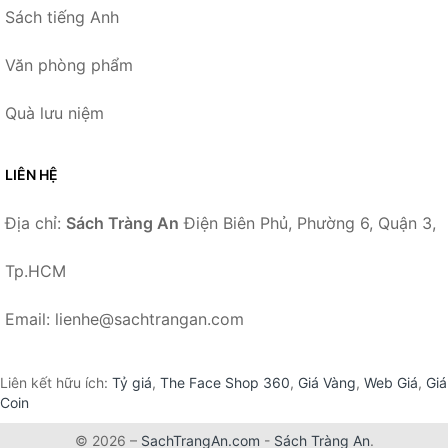
Sách tiếng Anh
Văn phòng phẩm
Quà lưu niệm
LIÊN HỆ
Địa chỉ:
Sách Tràng An
Điện Biên Phủ, Phường 6, Quận 3,
Tp.HCM
Email: lienhe@sachtrangan.com
Liên kết hữu ích:
Tỷ giá
,
The Face Shop 360
,
Giá Vàng
,
Web Giá
,
Giá
Coin
© 2026 –
SachTrangAn.com
-
Sách Tràng An
.