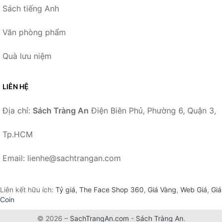
Sách tiếng Anh
Văn phòng phẩm
Quà lưu niệm
LIÊN HỆ
Địa chỉ:
Sách Tràng An
Điện Biên Phủ, Phường 6, Quận 3,
Tp.HCM
Email: lienhe@sachtrangan.com
Liên kết hữu ích:
Tỷ giá
,
The Face Shop 360
,
Giá Vàng
,
Web Giá
,
Giá
Coin
© 2026 –
SachTrangAn.com
-
Sách Tràng An
.