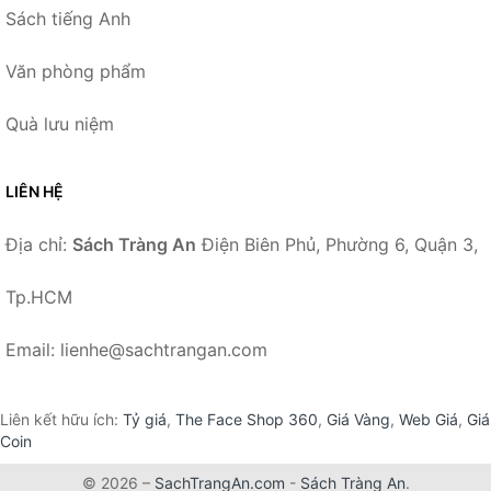
Sách tiếng Anh
Văn phòng phẩm
Quà lưu niệm
LIÊN HỆ
Địa chỉ:
Sách Tràng An
Điện Biên Phủ, Phường 6, Quận 3,
Tp.HCM
Email: lienhe@sachtrangan.com
Liên kết hữu ích:
Tỷ giá
,
The Face Shop 360
,
Giá Vàng
,
Web Giá
,
Giá
Coin
© 2026 –
SachTrangAn.com
-
Sách Tràng An
.