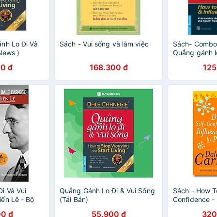
nh Lo Đi Và
Sách - Vui sống và làm việc
Sách- Combo
 News )
Quẳng gánh lo
(Bìa mềm) - F
0 đ
168.300 đ
125
i Và Vui
Quẳng Gánh Lo Đi & Vui Sống
Sách - How T
ến Lê - Bộ
(Tái Bản)
Confidence - 
Cho Đúng)
Self Help / No
0 đ
55.900 đ
320
smark)
văn Nhập kh