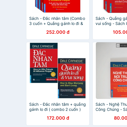
Sách - Đắc nhân tâm (Combo
Sách - Quẳng gá
3 cuốn + Quẳng gánh lo đi &
vui sống - Sách
vui sống + Nghệ thuật nói
(bìa cứng)
252.000 đ
105.0
trước công chúng)
Sách - Đắc nhân tâm + quẳng
Sách - Nghệ Thu
gánh lo đi ( combo 2 cuốn )
Công Chúng - S
Nhất Của New Y
172.000 đ
80.00