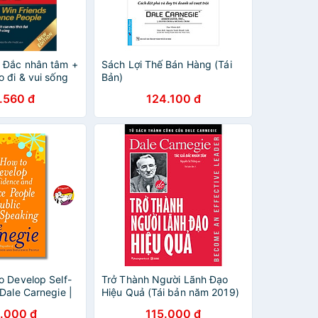
 Đắc nhân tâm +
Sách Lợi Thế Bán Hàng (Tái
 đi & vui sống
Bản)
irst News
.560 đ
124.100 đ
o Develop Self-
Trở Thành Người Lãnh Đạo
Dale Carnegie |
Hiệu Quả (Tái bản năm 2019)
nfiction / Ngoại
.000 đ
115.000 đ
ẩu