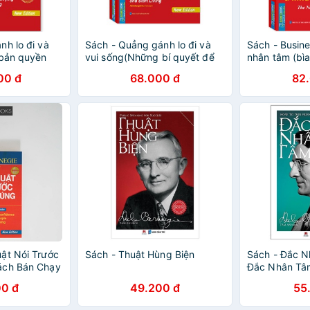
nh lo đi và
Sách - Quẳng gánh lo đi và
Sách - Busin
 bản quyền
vui sống(Những bí quyết để
nhân tâm (bì
sống vui vẻ và hạnh phúc)
2019)
00 đ
68.000 đ
82
(bìa mềm)
ật Nói Trước
Sách - Thuật Hùng Biện
Sách - Đắc N
ách Bán Chạy
Đắc Nhân Tâ
ork Times
0 đ
49.200 đ
55