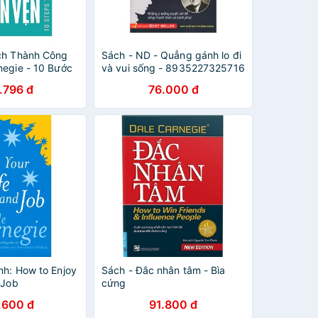
ch Thành Công
Sách - ND - Quẳng gánh lo đi
negie - 10 Bước
và vui sống - 8935227325716
ống Trọn Vẹn -
.796 đ
76.000 đ
533
nh: How to Enjoy
Sách - Đắc nhân tâm - Bìa
 Job
cứng
.600 đ
91.800 đ