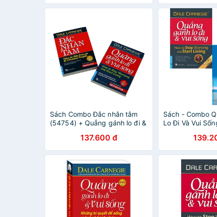
Sách Combo Đắc nhân tâm
Sách - Combo Q
(54754) + Quẳng gánh lo đi &
Lo Đi Và Vui Sốn
vui sống (54747) FirstNews
Điểm Tựa Đều Mấ
137.600 đ
139.2
Cuốn)