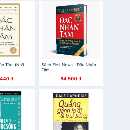
ân Tâm (Nhã
Sách First News - Đắc Nhân
Tâm
.440 đ
64.500 đ