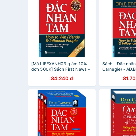
[Mã LIFEXANH03 giảm 10%
Sách - Đắc nhân
đơn 500K] Sách First News -
Carnegie) - AD
Đắc Nhân Tâm
84.240 đ
81.70