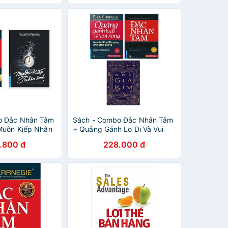
o Đắc Nhân Tâm
Sách - Combo Đắc Nhân Tâm
Muôn Kiếp Nhân
+ Quẳng Gánh Lo Đi Và Vui
hổ Nhỏ) - First
Sống + Nhà Giả Kim (Bộ 3
.800 đ
228.000 đ
Cuốn)