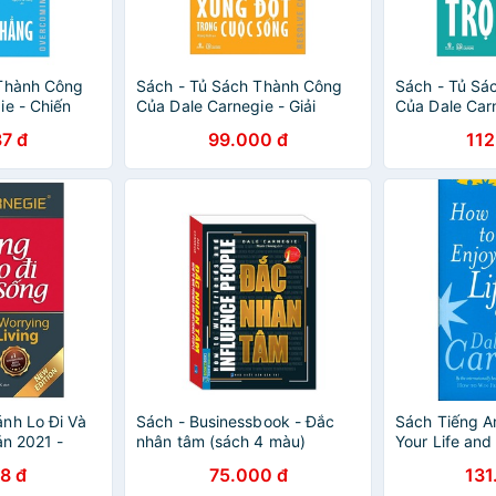
 Thành Công
Sách - Tủ Sách Thành Công
Sách - Tủ Sá
ie - Chiến
Của Dale Carnegie - Giải
Của Dale Car
à Sự Căng
Quyết Xung Đột Trong Cuộc
Để Có Cuộc S
7 đ
99.000 đ
112
00128786
Sống - 8932000128953
8932000131
nh Lo Đi Và
Sách - Businessbook - Đắc
Sách Tiếng A
ản 2021 -
nhân tâm (sách 4 màu)
Your Life and
7
8 đ
75.000 đ
131