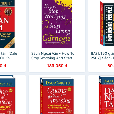
 tâm (Dale
Sách Ngoại Văn - How To
[Mã LT50 gi
.BOOKS
Stop Worrying And Start
250k] Sách-
Living
bản in màu
0 đ
189.050 đ
60