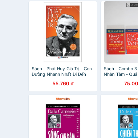
Sách - Phát Huy Giá Trị - Con
Sách - Combo 3
Đường Nhanh Nhất Đi Đến
Nhân Tâm - Quẳ
Thành Công
Đi & Vui Sống -
55.760 đ
75.00
Nói Trước Công