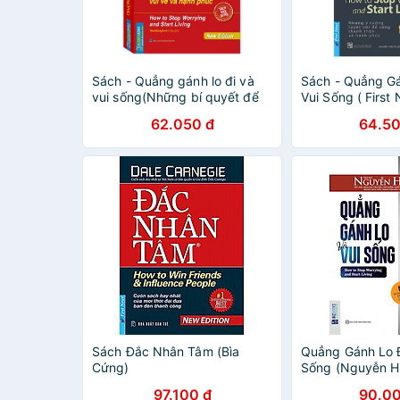
Sách - Quẳng gánh lo đi và
Sách - Quẳng Gá
vui sống(Những bí quyết để
Vui Sống ( First
sống vui vẻ và hạnh phúc)
62.050 đ
64.50
(bìa mềm)
Sách Đắc Nhân Tâm (Bìa
Quẳng Gánh Lo Đ
Cứng)
Sống (Nguyễn Hi
Sách Sống Sao 
97.100 đ
90.00
(Tặng kèm book