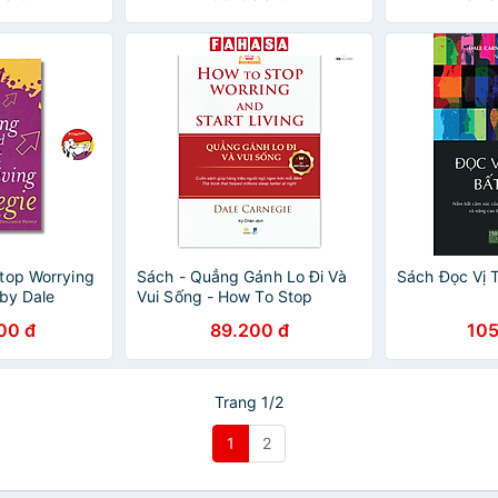
top Worrying
Sách - Quẳng Gánh Lo Đi Và
Sách Đọc Vị 
 by Dale
Vui Sống - How To Stop
Worrying And Start Living -
00 đ
89.200 đ
105
/Psychology
Song Ngữ Việt-Anh
Trang 1/2
1
2