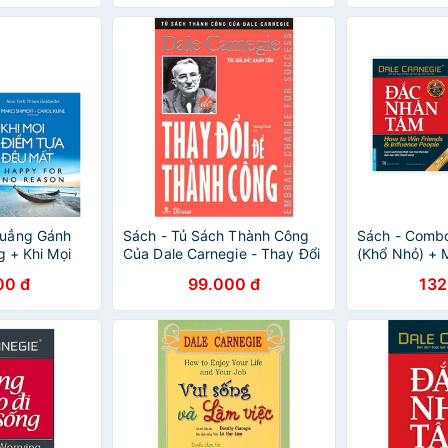
uẳng Gánh
Sách - Tủ Sách Thành Công
Sách - Comb
g + Khi Mọi
Của Dale Carnegie - Thay Đổi
(Khổ Nhỏ) + 
t (Bộ 2
Để Thành Công -
Sinh Tập 1 (K
00 đ
99.000 đ
132
8932000128793
News