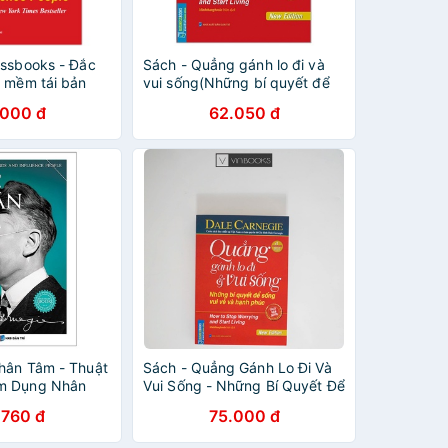
essbooks - Đắc
Sách - Quẳng gánh lo đi và
a mềm tái bản
vui sống(Những bí quyết để
sống vui vẻ và hạnh phúc)
.000 đ
62.050 đ
(bìa mềm)
hân Tâm - Thuật
Sách - Quẳng Gánh Lo Đi Và
m Dụng Nhân
Vui Sống - Những Bí Quyết Để
Sống Vui Vẻ Và Hạnh Phúc
.760 đ
75.000 đ