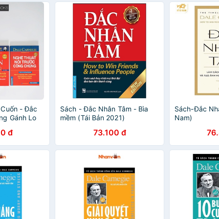
 Cuốn - Đắc
Sách - Đắc Nhân Tâm - Bìa
Sách-Đắc Nh
ng Gánh Lo
mềm (Tái Bản 2021)
Nam)
 Nghệ Thuật
0 đ
73.100 đ
76
 Chúng