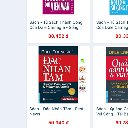
Sách - Tủ Sách Thành Công
Sách - Tủ Sách
Của Dale Carnegie - Sống
Của Dale Carneg
Can Đảm Đời Viên Mãn -
Thắng Nỗi Lo V
88.452 đ
80.33
8932000131465
Thẳng - 89320
Sách - Đắc Nhân Tâm - First
Sách - Quẳng Gá
News
Vui Sống - Tái B
893508685474
59.340 đ
69.78