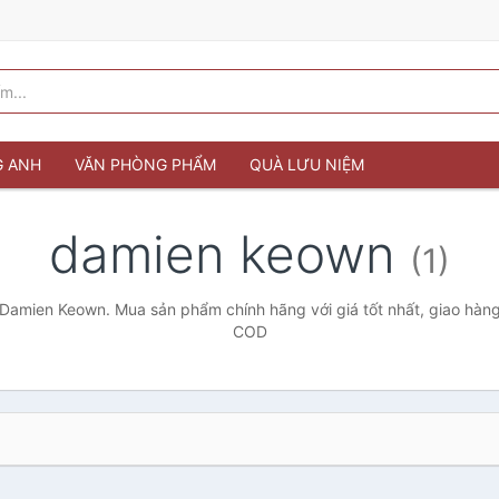
G ANH
VĂN PHÒNG PHẨM
QUÀ LƯU NIỆM
damien keown
(1)
Damien Keown. Mua sản phẩm chính hãng với giá tốt nhất, giao hàng
COD