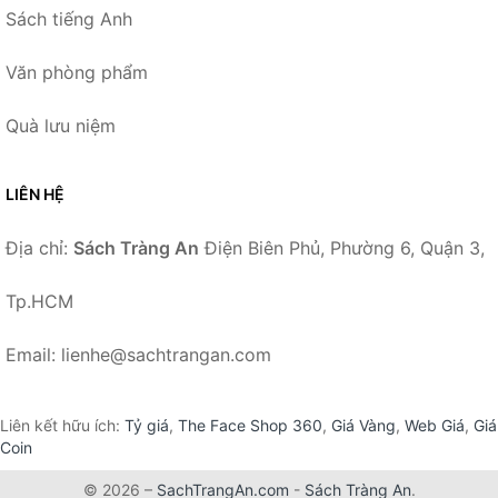
Sách tiếng Anh
Văn phòng phẩm
Quà lưu niệm
LIÊN HỆ
Địa chỉ:
Sách Tràng An
Điện Biên Phủ, Phường 6, Quận 3,
Tp.HCM
Email: lienhe@sachtrangan.com
Liên kết hữu ích:
Tỷ giá
,
The Face Shop 360
,
Giá Vàng
,
Web Giá
,
Giá
Coin
© 2026 –
SachTrangAn.com
-
Sách Tràng An
.