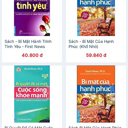
Sách - Bí Mật Hành Trình
Sách - Bí Mật Của Hạnh
Tình Yêu - First News
Phúc (Khổ Nhỏ)
40.800 đ
59.840 đ
Bí Quyết Để Có Một Cuộc
Sách Bí Mật Của Hạnh Phúc