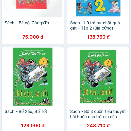
Sách - Bà nội GăngxTơ
Sách - Lũ trẻ hư nhất quả
đất - Tập 2 (Bìa cứng)
75.000 đ
138.750 đ
Sách - Bố Xấu, Bố Tốt
Sách - Bộ 3 cuốn tiểu thuyết
hài hước cho trẻ em của
David Walliams: Ông Nội
128.000 đ
248.710 đ
Vượt Ngục - Bà Nội Găngxtơ