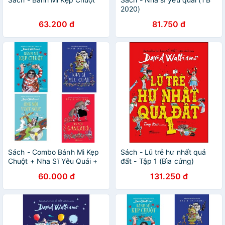
2020)
63.200 đ
81.750 đ
Sách - Combo Bánh Mì Kẹp
Sách - Lũ trẻ hư nhất quả
Chuột + Nha Sĩ Yêu Quái +
đất - Tập 1 (Bìa cứng)
Ông Nội Vượt Ngục + Bà Nội
60.000 đ
131.250 đ
Găngxtơ ( lẻ trọn bộ )