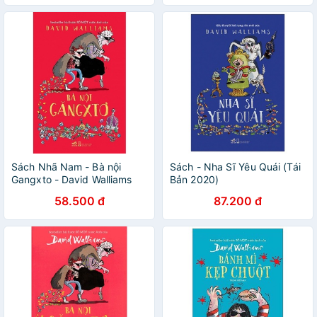
- Bố Xấu Bố Tốt
Sách Nhã Nam - Bà nội
Sách - Nha Sĩ Yêu Quái (Tái
Gangxto - David Walliams
Bản 2020)
58.500 đ
87.200 đ