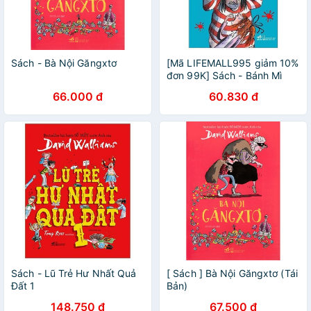
Sách - Bà Nội Găngxtơ
[Mã LIFEMALL995 giảm 10%
đơn 99K] Sách - Bánh Mì
Kẹp Chuột
66.000 đ
60.830 đ
Sách - Lũ Trẻ Hư Nhất Quả
[ Sách ] Bà Nội Găngxtơ (Tái
Đất 1
Bản)
148.750 đ
67.500 đ