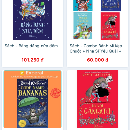
Sách - Băng đảng nửa đêm
Sách - Combo Bánh Mì Kẹp
Chuột + Nha Sĩ Yêu Quái +
Ông Nội Vượt Ngục + Bà Nội
101.250 đ
60.000 đ
Găngxtơ ( lẻ trọn bộ )