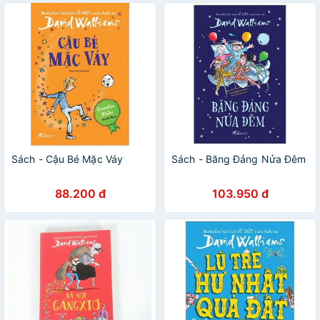
Sách - Cậu Bé Mặc Váy
Sách - Băng Đảng Nửa Đêm
88.200 đ
103.950 đ