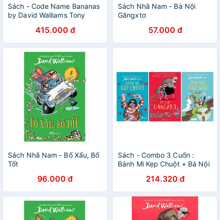
Sách - Code Name Bananas
Sách Nhã Nam - Bà Nội
by David Walliams Tony
Găngxtơ
Ross (UK edition,
415.000 đ
57.000 đ
paperback)
Sách Nhã Nam - Bố Xấu, Bố
Sách - Combo 3 Cuốn :
Tốt
Bánh Mì Kẹp Chuột + Bà Nội
Găngxtơ Và Ông Nội Vượt
96.000 đ
214.320 đ
Ngục