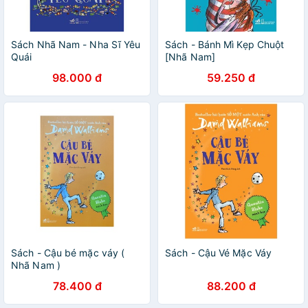
Sách Nhã Nam - Nha Sĩ Yêu
Sách - Bánh Mì Kẹp Chuột
Quái
[Nhã Nam]
98.000 đ
59.250 đ
Sách - Cậu bé mặc váy (
Sách - Cậu Vé Mặc Váy
Nhã Nam )
78.400 đ
88.200 đ