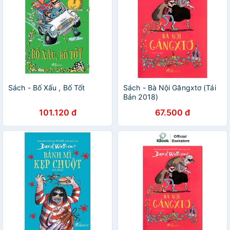
Sách - Bố Xấu , Bố Tốt
Sách - Bà Nội Găngxtơ (Tái
Bản 2018)
101.120 đ
67.500 đ