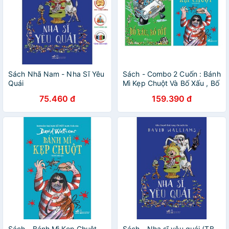
Sách Nhã Nam - Nha Sĩ Yêu
Sách - Combo 2 Cuốn : Bánh
Quái
Mì Kẹp Chuột Và Bố Xấu , Bố
Tốt
75.460 đ
159.390 đ
Sách - Bánh Mì Kẹp Chuột
Sách - Nha sĩ yêu quái (TB