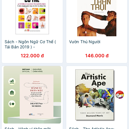
Sách - Ngôn Ngữ Cơ Thể (
Vườn Thú Người
Tái Bản 2019 ) -
8935074115232
122.000 đ
146.000 đ
Sách - Hành vi thân mật
Sách - The Artistic Ape: