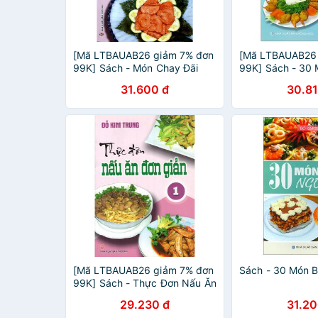
[Mã LTBAUAB26 giảm 7% đơn
[Mã LTBAUAB26
99K] Sách - Món Chay Đãi
99K] Sách - 30
Tiệc - Đỗ Kim Trung(Tái Bản)
Sắc (Đỗ Kim Tru
31.600 đ
30.81
[Mã LTBAUAB26 giảm 7% đơn
Sách - 30 Món 
99K] Sách - Thực Đơn Nấu Ăn
Đơn Giản Tập 1 - Đỗ Kim
29.230 đ
31.20
Trung