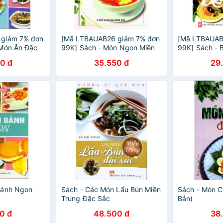
 giảm 7% đơn
[Mã LTBAUAB26 giảm 7% đơn
[Mã LTBAUAB
 Món Ăn Đặc
99K] Sách - Món Ngon Miền
99K] Sách - 
ng)
Nam
Trà Và Bánh 
0 đ
35.550 đ
29
Kim Trung)
Bánh Ngon
Sách - Các Món Lẩu Bún Miền
Sách - Món Ch
Trung Đặc Sắc
Bản)
0 đ
48.500 đ
38