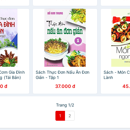
Cơm Gia Đình
Sách Thực Đơn Nấu Ăn Đơn
Sách - Món 
g (Tái Bản)
Giản - Tập 1
Lành
0 đ
37.000 đ
45
Trang 1/2
1
2