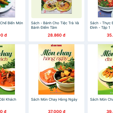
 Chế Biến Món
Sách - Bánh Cho Tiệc Trà Và
Sách - Thực 
Bánh Điểm Tâm
Đình - Tập 1
0 đ
28.860 đ
35
Đãi Khách
Sách Món Chay Hàng Ngày
Sách Món Ch
0 đ
37.000 đ
39