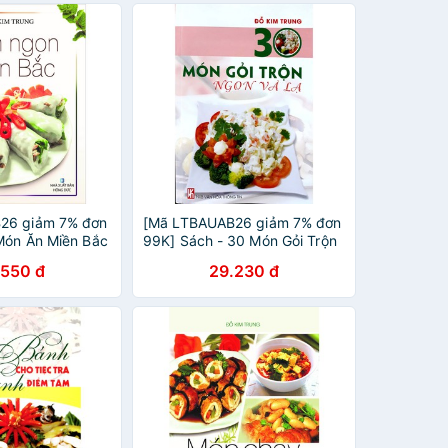
26 giảm 7% đơn
[Mã LTBAUAB26 giảm 7% đơn
Món Ăn Miền Bắc
99K] Sách - 30 Món Gỏi Trộn
Ngon Và Lạ - Đỗ Kim Trung
.550 đ
29.230 đ