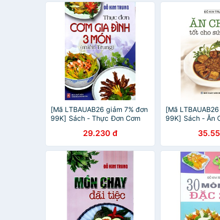
[Mã LTBAUAB26 giảm 7% đơn
[Mã LTBAUAB26
99K] Sách - Thực Đơn Cơm
99K] Sách - Ăn 
Gia Đình 3 Món Miền Trung
Sức Khỏe
29.230 đ
35.55
(Tái Bản) (Đỗ Kim Trung)