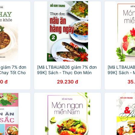
 giảm 7% đơn
[Mã LTBAUAB26 giảm 7% đơn
[Mã LTBAUAB
Chay Tốt Cho
99K] Sách - Thực Đơn Món
99K] Sách - 
Ăn Hàng Ngày Tập 2 - Đỗ Kim
0 đ
29.230 đ
35
Trung