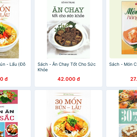
ún - Lẩu (Đỗ
Sách - Ăn Chay Tốt Cho Sức
Sách - Món 
Khỏe
0 đ
42.000 đ
27