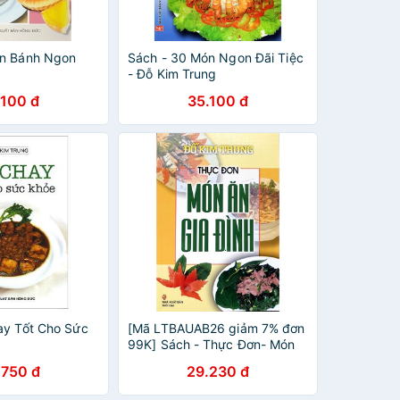
ón Bánh Ngon
Sách - 30 Món Ngon Đãi Tiệc
- Đỗ Kim Trung
.100 đ
35.100 đ
ay Tốt Cho Sức
[Mã LTBAUAB26 giảm 7% đơn
99K] Sách - Thực Đơn- Món
Ăn Gia Đình - Đỗ Kim Trung(tái
.750 đ
29.230 đ
bản)