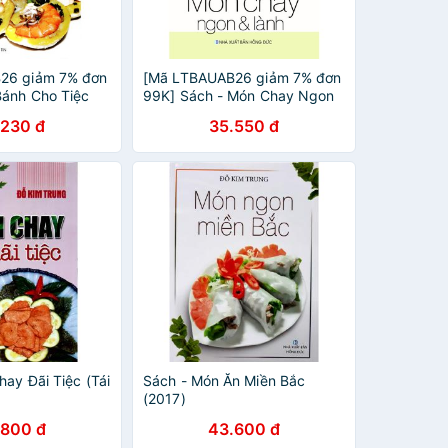
26 giảm 7% đơn
[Mã LTBAUAB26 giảm 7% đơn
Bánh Cho Tiệc
99K] Sách - Món Chay Ngon
Điểm Tâm (Đỗ
Và Lành
.230 đ
35.550 đ
ay Đãi Tiệc (Tái
Sách - Món Ăn Miền Bắc
(2017)
.800 đ
43.600 đ