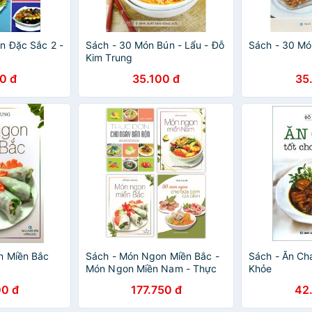
n Đặc Sắc 2 -
Sách - 30 Món Bún - Lẩu - Đỗ
Sách - 30 M
Kim Trung
0 đ
35.100 đ
35
n Miền Bắc
Sách - Món Ngon Miền Bắc -
Sách - Ăn Ch
Món Ngon Miền Nam - Thực
Khỏe
Đơn Cho Ngày Bận Rộn - 30
0 đ
177.750 đ
42
Món Ngon Cho Bữa Cơm Gia
Đình (Bộ 4 Cuốn)