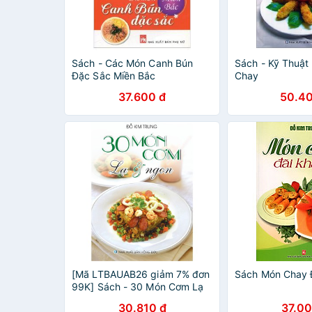
Sách - Các Món Canh Bún
Sách - Kỹ Thuật
Đặc Sắc Miền Bắc
Chay
37.600 đ
50.40
[Mã LTBAUAB26 giảm 7% đơn
Sách Món Chay 
99K] Sách - 30 Món Cơm Lạ
& Ngon
30.810 đ
37.00