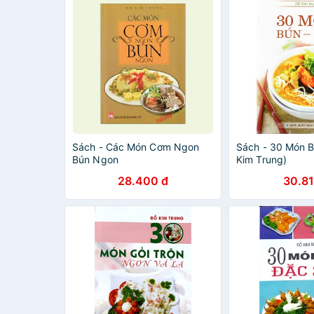
Sách - Các Món Cơm Ngon
Sách - 30 Món B
Bún Ngon
Kim Trung)
28.400 đ
30.81