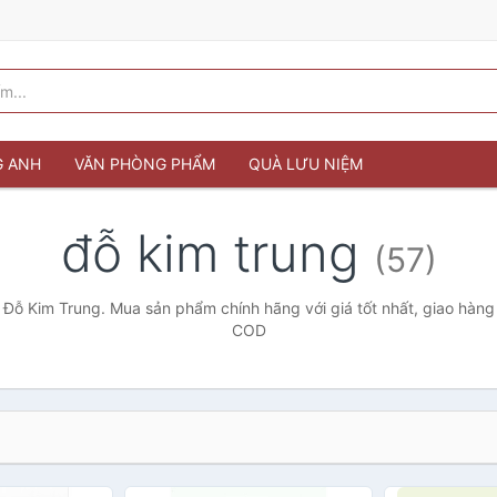
G ANH
VĂN PHÒNG PHẨM
QUÀ LƯU NIỆM
đỗ kim trung
(57)
 Đỗ Kim Trung. Mua sản phẩm chính hãng với giá tốt nhất, giao hàng 
COD