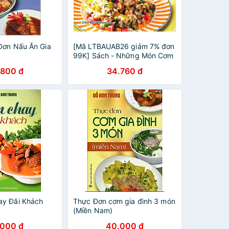
Đơn Nấu Ăn Gia
[Mã LTBAUAB26 giảm 7% đơn
99K] Sách - Những Món Cơm
Đặc Sắc (Tái Bản)
.800 đ
34.760 đ
ay Đãi Khách
Thực Đơn cơm gia đình 3 món
(Miền Nam)
.000 đ
40.000 đ