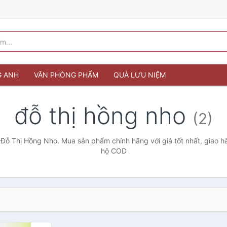
G ANH
VĂN PHÒNG PHẨM
QUÀ LƯU NIỆM
đỗ thị hồng nho
(2)
 Đỗ Thị Hồng Nho. Mua sản phẩm chính hãng với giá tốt nhất, giao hà
hộ COD