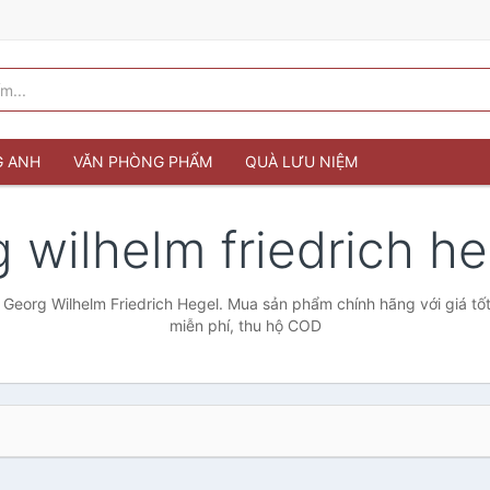
G ANH
VĂN PHÒNG PHẨM
QUÀ LƯU NIỆM
 wilhelm friedrich h
 Georg Wilhelm Friedrich Hegel. Mua sản phẩm chính hãng với giá tốt
miễn phí, thu hộ COD