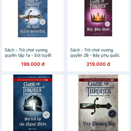
Sách - Trò chơi vương
Sách - Trò chơi vương
quyền tập 1a - Sói tuyết
quyền 2B - Bảy phụ quốc
thành Winterfell ( tái bản
(Tái bản 2019)
199.000 đ
219.000 đ
2019)