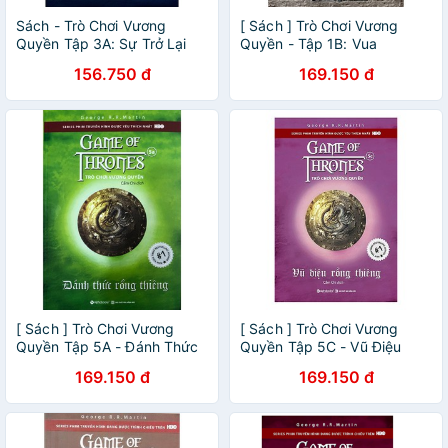
Sách - Trò Chơi Vương
[ Sách ] Trò Chơi Vương
Quyền Tập 3A: Sự Trở Lại
Quyền - Tập 1B: Vua
Của Ngoại Nhân al
Phương Bắc ( Tái Bản )
156.750 đ
169.150 đ
[ Sách ] Trò Chơi Vương
[ Sách ] Trò Chơi Vương
Quyền Tập 5A - Đánh Thức
Quyền Tập 5C - Vũ Điệu
Rồng Thiêng ( Tái Bản 2019
Rồng Thiêng (Tái Bản 2019)
169.150 đ
169.150 đ
)