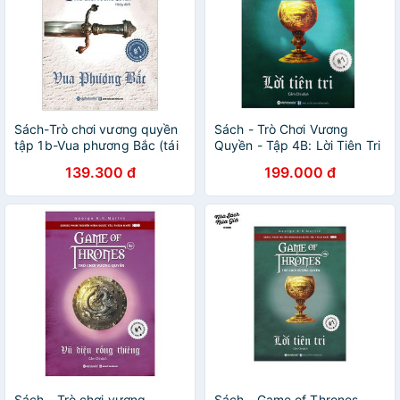
Sách-Trò chơi vương quyền
Sách - Trò Chơi Vương
tập 1b-Vua phương Bắc (tái
Quyền - Tập 4B: Lời Tiên Tri
bản 2019)
139.300 đ
199.000 đ
Sách - Trò chơi vương
Sách - Game of Thrones -