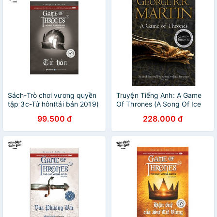
Sách-Trò chơi vương quyền
Truyện Tiếng Anh: A Game
tập 3c-Tử hôn(tái bản 2019)
Of Thrones (A Song Of Ice
And Fire, Book 1)
99.500 đ
228.000 đ