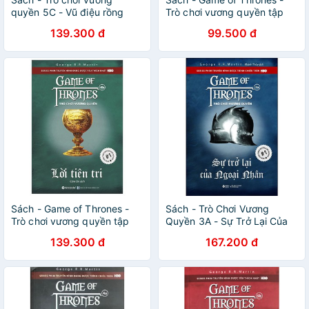
quyền 5C - Vũ điệu rồng
Trò chơi vương quyền tập
thiêng (Tái bản 2019)
4b - Lời tiên tri (tái bản
139.300 đ
99.500 đ
2019)
Sách - Game of Thrones -
Sách - Trò Chơi Vương
Trò chơi vương quyền tập
Quyền 3A - Sự Trở Lại Của
4b - Lời tiên tri (tái bản
Ngoại Nhân (Tái Bản 2020)
139.300 đ
167.200 đ
2019)