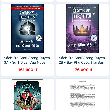
tưởng/ English Book
Sách Trò Chơi Vương Quyền
Sách Trò Chơi Vương Quyền
3A - Sự Trở Lại Của Ngoại
2B - Bảy Phụ Quốc (Tái Bản
Nhân (Tái Bản 2020)
2020)
161.600 đ
176.800 đ