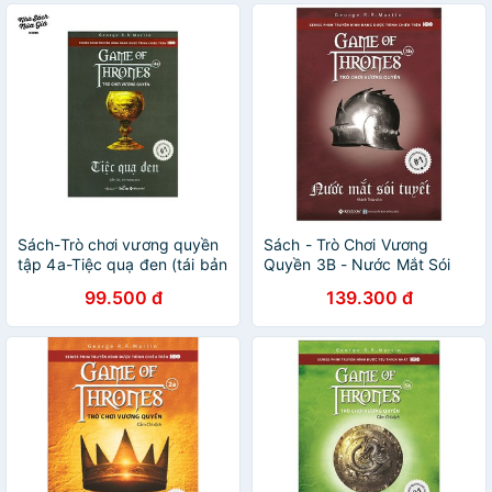
Sách-Trò chơi vương quyền
Sách - Trò Chơi Vương
tập 4a-Tiệc quạ đen (tái bản
Quyền 3B - Nước Mắt Sói
2019)
Tuyết (Tái Bản 2019)
99.500 đ
139.300 đ