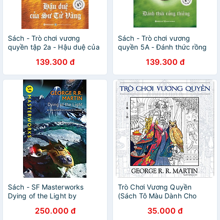
Sách - Trò chơi vương
Sách - Trò chơi vương
quyền tập 2a - Hậu duệ của
quyền 5A - Đánh thức rồng
sư tử vàng (tái bản 2019)
thiêng (Tái bản 2019)
139.300 đ
139.300 đ
Sách - SF Masterworks
Trò Chơi Vương Quyền
Dying of the Light by
(Sách Tô Màu Dành Cho
George R R Martin - Sci_Fi -
Người Lớn)
250.000 đ
35.000 đ
Fantasy/ Khoa học viễn