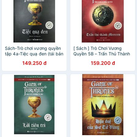
Sách-Trò chơi vương quyền
[ Sách ] Trò Chơi Vương
tập 4a-Tiệc quạ đen (tái bản
Quyền 5B – Trấn Thủ Thành
2019)
Meereen (Tái Bản 2019)
149.250 đ
159.200 đ