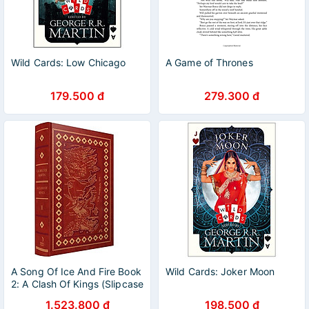
Wild Cards: Low Chicago
A Game of Thrones
179.500 đ
279.300 đ
A Song Of Ice And Fire Book
Wild Cards: Joker Moon
2: A Clash Of Kings (Slipcase
Edition)
1.523.800 đ
198.500 đ