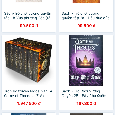
Sách-Trò chơi vương quyền
Sách - Trò chơi vương
tập 1b-Vua phương Bắc (tái
quyền tập 2a - Hậu duệ của
bản 2019)
sư tử vàng (tái bản 2019)
99.500 đ
99.500 đ
Trọn bộ truyện Ngoại văn: A
Sách - Trò Chơi Vương
Game of Thrones : 7 Vol
Quyền 2B - Bảy Phụ Quốc
(Paperback)
(Tái Bản 2020)
1.947.500 đ
167.300 đ