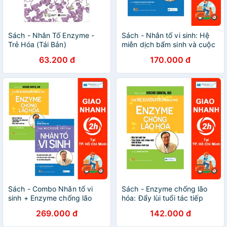
Sách - Nhân Tố Enzyme -
Sách - Nhân tố vi sinh: Hệ
Trẻ Hóa (Tái Bản)
miễn dịch bẩm sinh và cuộc
cách mạng về sức khỏe
63.200 đ
170.000 đ
đang đến
Sách - Combo Nhân tố vi
Sách - Enzyme chống lão
sinh + Enzyme chống lão
hóa: Đẩy lùi tuổi tác tiếp
hóa
thêm sức sống mới cho tế
269.000 đ
142.000 đ
bào.