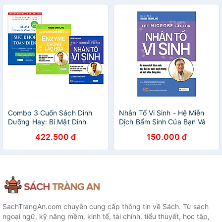
Combo 3 Cuốn Sách Dinh
Nhân Tố Vi Sinh - Hệ Miễn
Dưỡng Hay: Bí Mật Dinh
Dịch Bẩm Sinh Của Bạn Và
Dưỡng Cho Sức Khỏe Toàn
Cuộc Cách Mạng Về Sức
422.500 đ
150.000 đ
Diện ( Tái bản lần 2 ) + Nhân
Khỏe Đang Đến ( Tái Bản
Tố Vi Sinh ( Tái bản ) +
2020)
Enzyme Chống Lão Hóa ( Tái
bản)
SachTrangAn.com chuyên cung cấp thông tin về Sách. Từ sách
ngoại ngữ, kỹ năng mềm, kinh tế, tài chính, tiểu thuyết, học tập,