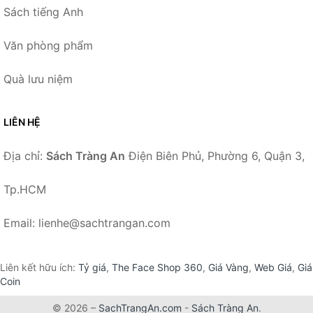
Sách tiếng Anh
Văn phòng phẩm
Quà lưu niệm
LIÊN HỆ
Địa chỉ:
Sách Tràng An
Điện Biên Phủ, Phường 6, Quận 3,
Tp.HCM
Email: lienhe@sachtrangan.com
Liên kết hữu ích:
Tỷ giá
,
The Face Shop 360
,
Giá Vàng
,
Web Giá
,
Giá
Coin
© 2026 –
SachTrangAn.com
-
Sách Tràng An
.