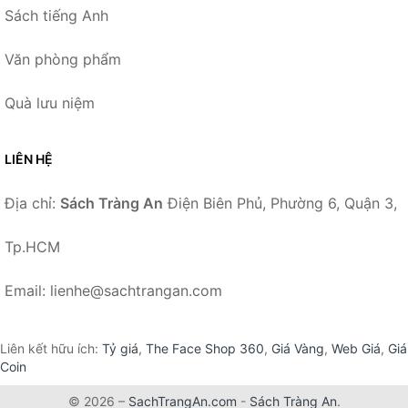
Sách tiếng Anh
Văn phòng phẩm
Quà lưu niệm
LIÊN HỆ
Địa chỉ:
Sách Tràng An
Điện Biên Phủ, Phường 6, Quận 3,
Tp.HCM
Email: lienhe@sachtrangan.com
Liên kết hữu ích:
Tỷ giá
,
The Face Shop 360
,
Giá Vàng
,
Web Giá
,
Giá
Coin
© 2026 –
SachTrangAn.com
-
Sách Tràng An
.