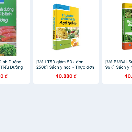
Dinh Dưỡng
[Mã LT50 giảm 50k đơn
[Mã BMBAU50
 Tiểu Đường
250k] Sách y học - Thực đơn
99K] Sách y 
dinh dưỡng cho người bệnh
dinh dưỡng c
0 đ
40.880 đ
40
huyết áp thấp
tiểu đường