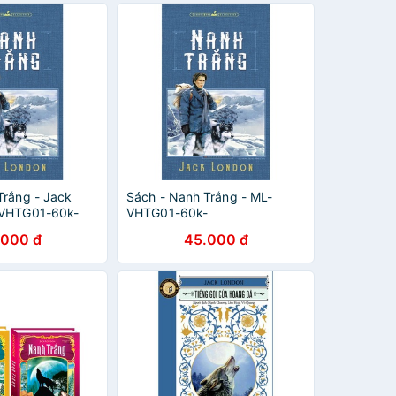
Trắng - Jack
Sách - Nanh Trắng - ML-
-VHTG01-60k-
VHTG01-60k-
529
8936067595529
.000 đ
45.000 đ