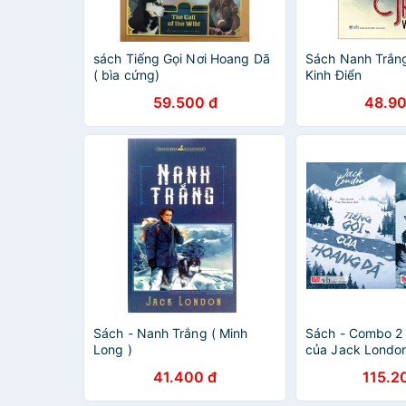
sách Tiếng Gọi Nơi Hoang Dã
Sách Nanh Trắn
( bìa cứng)
Kinh Điển
59.500 đ
48.90
Sách - Nanh Trắng ( Minh
Sách - Combo 2
Long )
của Jack Londo
+ Tiếng Gọi Của
41.400 đ
115.2