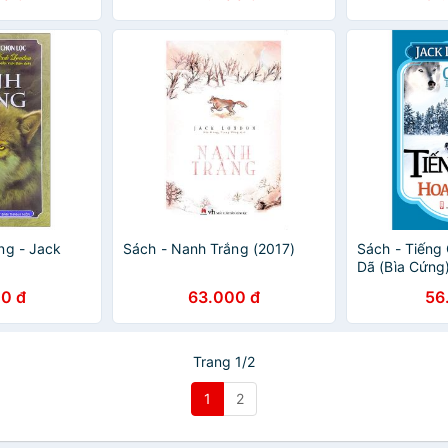
ng - Jack
Sách - Nanh Trắng (2017)
Sách - Tiếng
Dã (Bìa Cứng
0 đ
63.000 đ
56
Trang 1/2
1
2