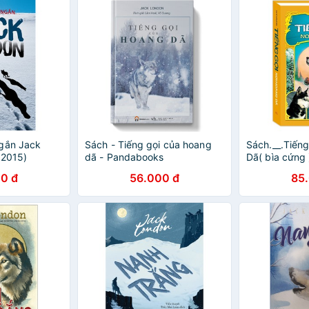
Ngắn Jack
Sách - Tiếng gọi của hoang
Sách.__.Tiến
 2015)
dã - Pandabooks
Dã( bìa cứng 
0 đ
56.000 đ
85