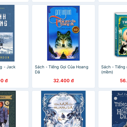
g - Jack
Sách - Tiếng Gọi Của Hoang
Sách - Tiếng 
Dã
(mềm)
0 đ
32.400 đ
56