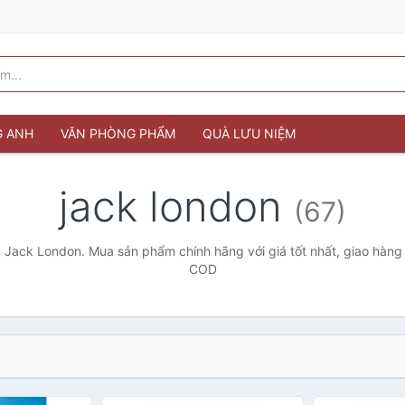
G ANH
VĂN PHÒNG PHẨM
QUÀ LƯU NIỆM
jack london
(67)
 Jack London. Mua sản phẩm chính hãng với giá tốt nhất, giao hàng 
COD