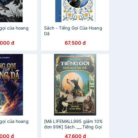
 gọi của hoang
Sách - Tiếng Gọi Của Hoang
Dã
.000 đ
67.500 đ
 gọi của hoang
[Mã LIFEMALL995 giảm 10%
đơn 99K] Sách .__.Tiếng Gọi
Nơi Hoang Dã
.000 đ
47.600 đ