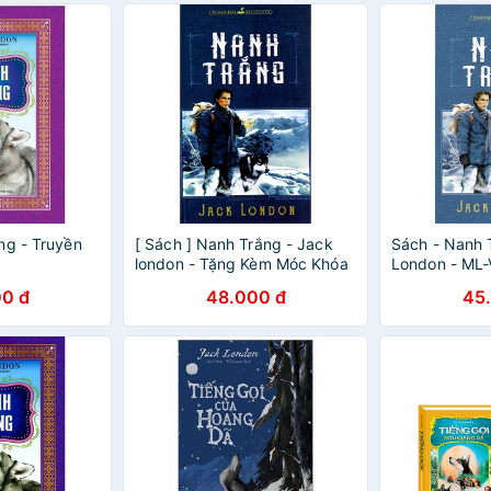
ng - Truyền
[ Sách ] Nanh Trắng - Jack
Sách - Nanh 
london - Tặng Kèm Móc Khóa
London - ML
Hoặc Sổ Ngẫu Nhiên
8936067595
0 đ
48.000 đ
45