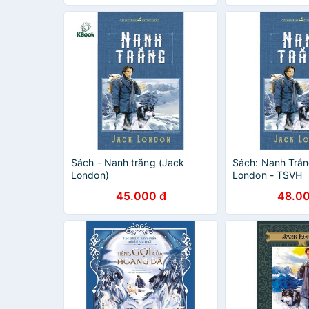
Sách - Nanh trắng (Jack
Sách: Nanh Trắn
London)
London - TSVH
45.000 đ
48.00