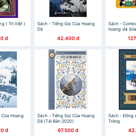
 ( Trí Việt )
Sách - Tiếng Gọi Của Hoang
Sách - Combo
Dã
hoang dã (bì
Trắng ( Bìa C
0 đ
42.400 đ
127
i Của Hoang
Sách - Tiếng Gọi Của Hoang
Sách - Đông 
Dã (Tái Bản 2020)
Trắng
0 đ
67.500 đ
42