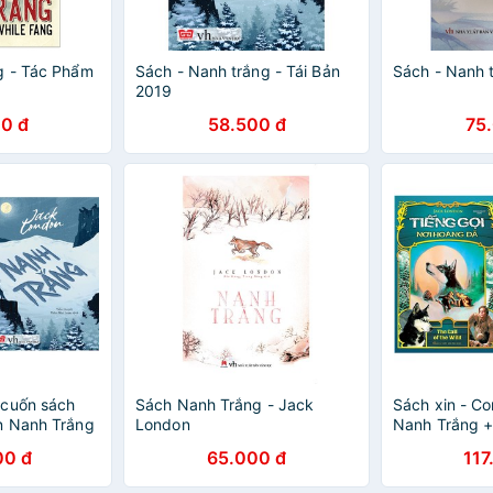
g - Tác Phẩm
Sách - Nanh trắng - Tái Bản
Sách - Nanh 
2019
0 đ
58.500 đ
75
 cuốn sách
Sách Nanh Trắng - Jack
Sách xin - C
n Nanh Trắng
London
Nanh Trắng +
 Hoang Dã
Hoang Dã
00 đ
65.000 đ
117