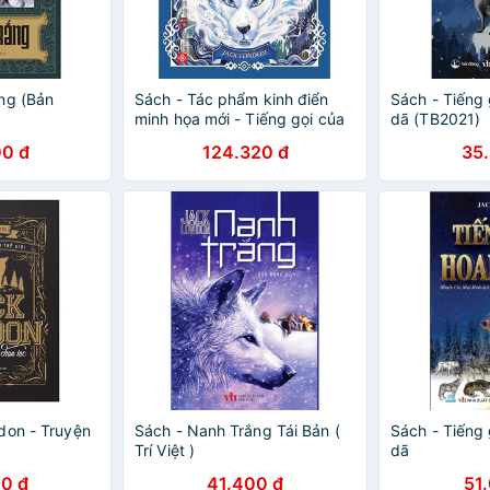
ng (Bản
Sách - Tác phẩm kinh điển
Sách - Tiếng
minh họa mới - Tiếng gọi của
dã (TB2021)
hoang dã
0 đ
124.320 đ
35
don - Truyện
Sách - Nanh Trắng Tái Bản (
Sách - Tiếng
Trí Việt )
dã
0 đ
41.400 đ
51