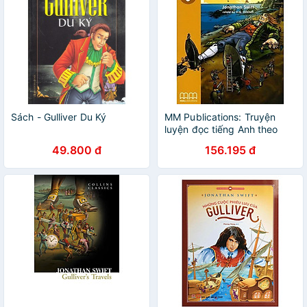
Sách - Gulliver Du Ký
MM Publications: Truyện
luyện đọc tiếng Anh theo
trình độ - Gulliver In Lilliput
49.800 đ
156.195 đ
(Without Cd-Rom) - British
Edition