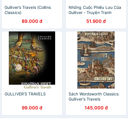
Gulliver’s Travels (Collins
Những Cuộc Phiêu Lưu Của
Classics)
Gulliver - Truyện Tranh
89.000 đ
51.900 đ
GULLIVER’S TRAVELS
Sách Wordsworth Classics:
Gulliver's Travels
99.000 đ
145.000 đ