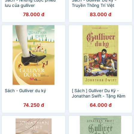
lưu của gulliver
Truyền Thông Trí Việt
78.000 đ
83.000 đ
Sách - Gulliver du ký
[ Sách ] Gulliver Du Ký -
Jonathan Swift - Tặng Kèm
Móc Khóa Hoặc Sổ Ngẫu
74.250 đ
64.000 đ
Nhiên