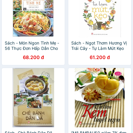
Sách - Món Ngon Tình Mẹ -
Sách - Ngọt Thơm Hương Vị
56 Thực Đơn Hấp Dẫn Cho
Trái Cây - Tự Làm Mứt Kẹo
Con
68.200 đ
61.200 đ
Sách- Chè Bánh Dân Dã
[Mã BMBAU50 giảm 7% đơn