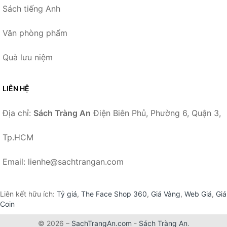
Sách tiếng Anh
Văn phòng phẩm
Quà lưu niệm
LIÊN HỆ
Địa chỉ:
Sách Tràng An
Điện Biên Phủ, Phường 6, Quận 3,
Tp.HCM
Email: lienhe@sachtrangan.com
Liên kết hữu ích:
Tỷ giá
,
The Face Shop 360
,
Giá Vàng
,
Web Giá
,
Giá
Coin
© 2026 –
SachTrangAn.com
-
Sách Tràng An
.