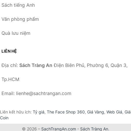
Sách tiếng Anh
Văn phòng phẩm
Quà lưu niệm
LIÊN HỆ
Địa chỉ:
Sách Tràng An
Điện Biên Phủ, Phường 6, Quận 3,
Tp.HCM
Email: lienhe@sachtrangan.com
Liên kết hữu ích:
Tỷ giá
,
The Face Shop 360
,
Giá Vàng
,
Web Giá
,
Giá
Coin
© 2026 –
SachTrangAn.com
-
Sách Tràng An
.