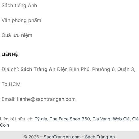
Sách tiếng Anh
Văn phòng phẩm
Quà lưu niệm
LIÊN HỆ
Địa chỉ:
Sách Tràng An
Điện Biên Phủ, Phường 6, Quận 3,
Tp.HCM
Email: lienhe@sachtrangan.com
Liên kết hữu ích:
Tỷ giá
,
The Face Shop 360
,
Giá Vàng
,
Web Giá
,
Giá
Coin
© 2026 –
SachTrangAn.com
-
Sách Tràng An
.