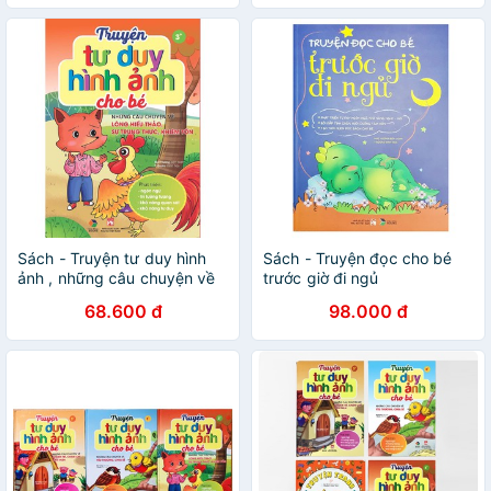
Sách - Truyện tư duy hình
Sách - Truyện đọc cho bé
ảnh , những câu chuyện về
trước giờ đi ngủ
lòng hiếu thảo, sự trung thực
68.600 đ
98.000 đ
khiêm tốn