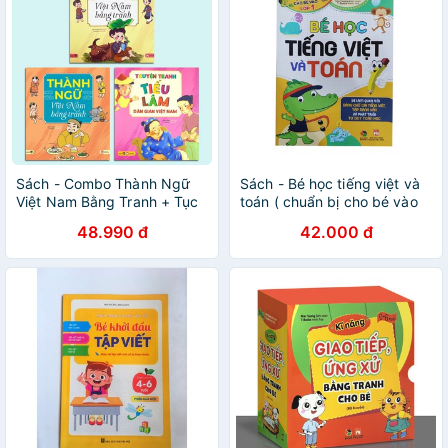
Sách - Combo Thành Ngữ
Sách - Bé học tiếng việt và
Việt Nam Bằng Tranh + Tục
toán ( chuẩn bị cho bé vào
Ngữ Việt Nam Bằng Tranh +
lớp 1 )
48.990 đ
42.000 đ
Truyện Tranh Tiếu Lâm Dân
Gian Tặng Truyện