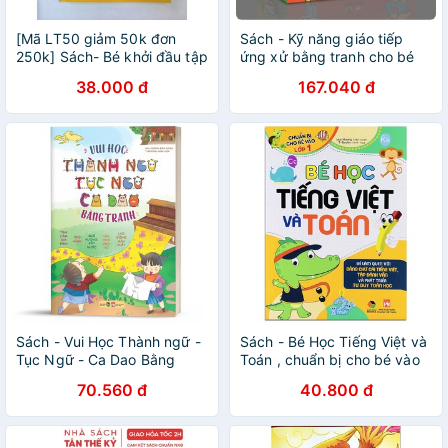
[Mã LT50 giảm 50k đơn
Sách - Kỹ năng giáo tiếp
250k] Sách- Bé khởi đầu tập
ứng xử bằng tranh cho bé
viết dành cho Trẻ 4-6 tuổi -
38.000 đ
167.040 đ
Giúp bé tập viết chữ cỡ to
theo nhóm nhỏ
Sách - Vui Học Thành ngữ -
Sách - Bé Học Tiếng Việt và
Tục Ngữ - Ca Dao Bằng
Toán , chuẩn bị cho bé vào
Tranh
lớp 1
70.560 đ
40.800 đ