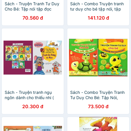
Sách - Truyện Tranh Tư Duy
Sách - Combo Truyện tranh
Cho Bé: Tập nói tập đọc
tư duy cho bé tập nói, tập
đọc+Truyện tranh tư duy
70.560 đ
141.120 đ
cho bé ,những thói quen tốt
Sách - Truyện tranh ngụ
Sách - Combo Truyện Tranh
ngôn dành cho thiếu nhi (
Tư Duy Cho Bé: Tập Nói,
song ngữ Anh- việt ) chuột
Tập Đọc + Những Thói Quen
20.300 đ
73.500 đ
gà trống và mèo
Tốt (Bộ 2 Cuốn)