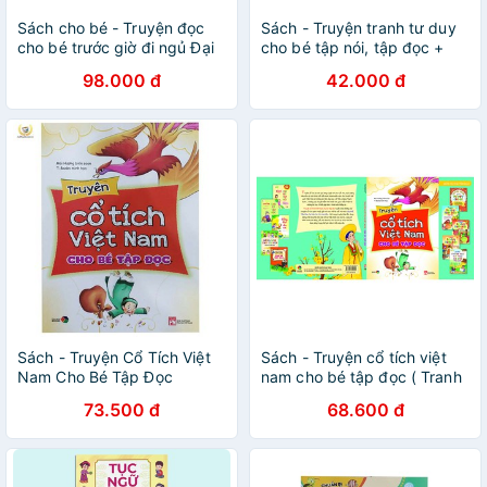
Sách cho bé - Truyện đọc
Sách - Truyện tranh tư duy
cho bé trước giờ đi ngủ Đại
cho bé tập nói, tập đọc +
Mai Books
Những thói quen tốt (Bộ 2
98.000 đ
42.000 đ
quyển, lẻ tùy chọn)
Sách - Truyện Cổ Tích Việt
Sách - Truyện cổ tích việt
Nam Cho Bé Tập Đọc
nam cho bé tập đọc ( Tranh
màu )
73.500 đ
68.600 đ