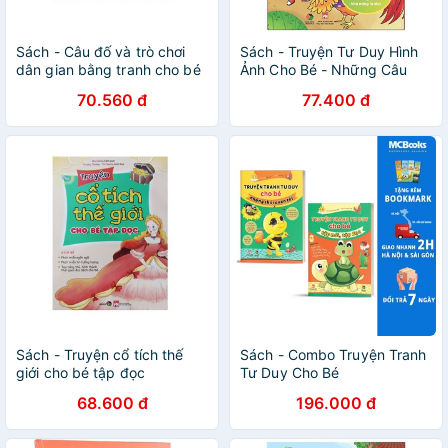
Sách - Câu đố và trò chơi
Sách - Truyện Tư Duy Hình
dân gian bằng tranh cho bé
Ảnh Cho Bé - Những Câu
tập đọc
Chuyện Về Lòng Hiếu Thảo,
70.560 đ
77.400 đ
Sự Trung Thực, Khiêm Tốn
Sách - Truyện cổ tích thế
Sách - Combo Truyện Tranh
giới cho bé tập đọc
Tư Duy Cho Bé
68.600 đ
196.000 đ