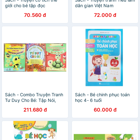
giới cho bé tập đọc
dân gian Việt Nam
70.560 đ
72.000 đ
Sách - Combo Truyện Tranh
Sách - Bé chinh phục toán
Tư Duy Cho Bé: Tập Nói,
học 4- 6 tuổi
Tập Đọc + Những Thói Quen
211.680 đ
60.000 đ
Tốt (Bộ 3 Cuốn)