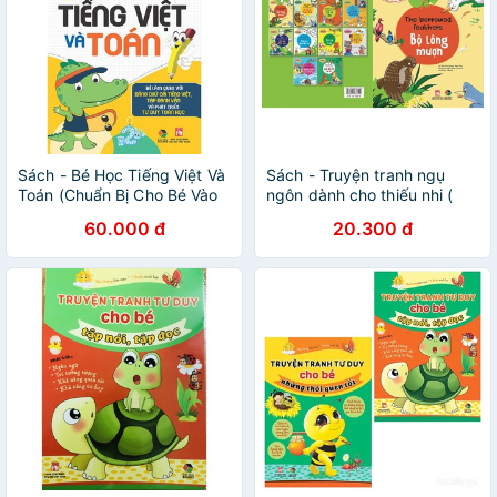
Sách - Bé Học Tiếng Việt Và
Sách - Truyện tranh ngụ
Toán (Chuẩn Bị Cho Bé Vào
ngôn dành cho thiếu nhi (
Lớp 1)
song ngữ anh- việt ) bộ lông
60.000 đ
20.300 đ
mượt ( bìa mềm )