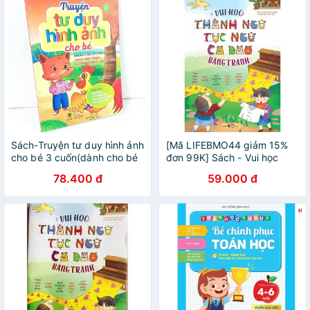
Sách-Truyện tư duy hình ảnh
[Mã LIFEBMO44 giảm 15%
cho bé 3 cuốn(dành cho bé
đơn 99K] Sách - Vui học
3+)
Thành Ngữ Tục Ngữ Ca Dao
78.400 đ
59.000 đ
Bằng Tranh