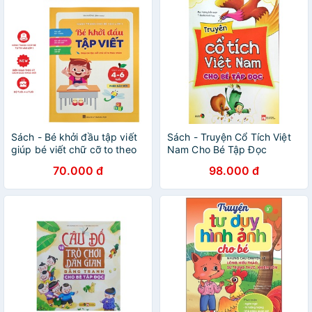
Sách - Bé khởi đầu tập viết
Sách - Truyện Cổ Tích Việt
giúp bé viết chữ cỡ to theo
Nam Cho Bé Tập Đọc
nhóm từ 4-6 tuổi phiên bản
70.000 đ
98.000 đ
mới