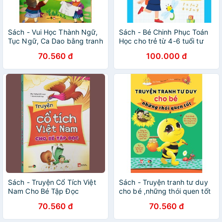
Sách - Vui Học Thành Ngữ,
Sách - Bé Chinh Phục Toán
Tục Ngữ, Ca Dao bằng tranh
Học cho trẻ từ 4-6 tuổi tư
duy sáng tạo
70.560 đ
100.000 đ
Sách - Truyện Cổ Tích Việt
Sách - Truyện tranh tư duy
Nam Cho Bé Tập Đọc
cho bé ,những thói quen tốt
( kích thích trí tưởng tượng
70.560 đ
70.560 đ
khả năng tư duy qua hình
ảnh)