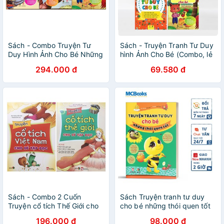
Sách - Combo Truyện Tư
Sách - Truyện Tranh Tư Duy
Duy Hình Ảnh Cho Bé Những
hình Ảnh Cho Bé (Combo, lẻ
Câu Chuyện Về: Sự Kiên Trì
tùy chọn) Tặng Kèm Truyện
294.000 đ
69.580 đ
+ Yêu Thương, Chia Sẻ +
Cổ Tích Song Ngữ
Lòng Hiếu Thảo
Sách - Combo 2 Cuốn
Sách Truyện tranh tư duy
Truyện cổ tích Thế Giới cho
cho bé những thói quen tốt
bé tập đọc + Truyện cổ tích
196.000 đ
98.000 đ
Việt Nam cho bé tập đọc