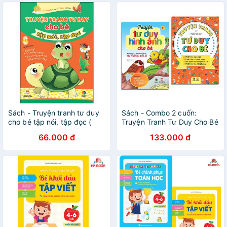
Sách - Truyện tranh tư duy
Sách - Combo 2 cuốn:
cho bé tập nói, tập đọc (
Truyện Tranh Tư Duy Cho Bé
Phát triển ngôn ngữ ,trí
+ Truyện Tư Duy Hình Ảnh
66.000 đ
133.000 đ
tưởng tượng, khả năng quan
Cho Bé
sát)