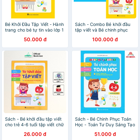
Bé Khởi Đầu Tập Viết - Hành
Sách - Combo Bé khởi đầu
trang cho bé tự tin vào lớp 1
tập viết và Bé chinh phục
(1 cuốn)
toán học - cho trẻ 4-6 tuổi
50.000 đ
100.000 đ
(2 cuốn)
Sách - Bé khởi đầu tập viết
Sách - Bé Chinh Phục Toán
cho trẻ 4-6 tuổi tập viết chữ
Học - Toán Tư Duy Sáng Tạo
cái, chữ số - NPH Việt Hà
(1 cuốn)
26.000 đ
51.000 đ