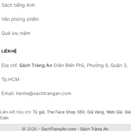
Sách tiếng Anh
Văn phòng phẩm
Quà lưu niệm
LIÊN HỆ
Địa chỉ:
Sách Tràng An
Điện Biên Phủ, Phường 6, Quận 3,
Tp.HCM
Email: lienhe@sachtrangan.com
Liên kết hữu ích:
Tỷ giá
,
The Face Shop 360
,
Giá Vàng
,
Web Giá
,
Giá
Coin
© 2026 –
SachTrangAn.com
-
Sách Tràng An
.