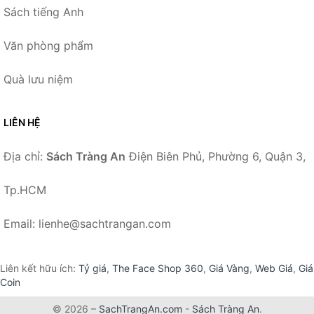
Sách tiếng Anh
Văn phòng phẩm
Quà lưu niệm
LIÊN HỆ
Địa chỉ:
Sách Tràng An
Điện Biên Phủ, Phường 6, Quận 3,
Tp.HCM
Email: lienhe@sachtrangan.com
Liên kết hữu ích:
Tỷ giá
,
The Face Shop 360
,
Giá Vàng
,
Web Giá
,
Giá
Coin
© 2026 –
SachTrangAn.com
-
Sách Tràng An
.