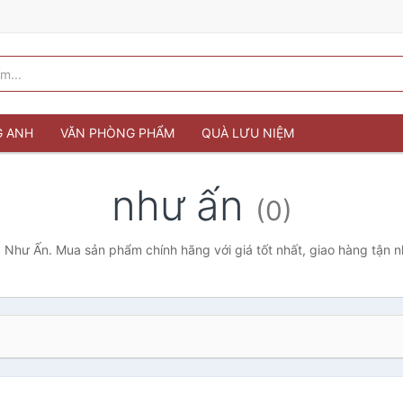
G ANH
VĂN PHÒNG PHẨM
QUÀ LƯU NIỆM
như ấn
(0)
 Như Ấn. Mua sản phẩm chính hãng với giá tốt nhất, giao hàng tận 