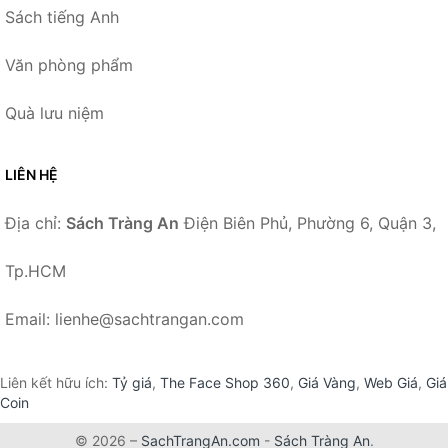
Sách tiếng Anh
Văn phòng phẩm
Quà lưu niệm
LIÊN HỆ
Địa chỉ:
Sách Tràng An
Điện Biên Phủ, Phường 6, Quận 3,
Tp.HCM
Email: lienhe@sachtrangan.com
Liên kết hữu ích:
Tỷ giá
,
The Face Shop 360
,
Giá Vàng
,
Web Giá
,
Giá
Coin
© 2026 –
SachTrangAn.com
-
Sách Tràng An
.