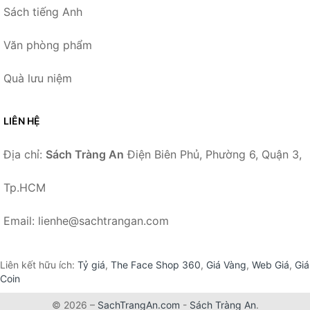
Sách tiếng Anh
Văn phòng phẩm
Quà lưu niệm
LIÊN HỆ
Địa chỉ:
Sách Tràng An
Điện Biên Phủ, Phường 6, Quận 3,
Tp.HCM
Email: lienhe@sachtrangan.com
Liên kết hữu ích:
Tỷ giá
,
The Face Shop 360
,
Giá Vàng
,
Web Giá
,
Giá
Coin
© 2026 –
SachTrangAn.com
-
Sách Tràng An
.