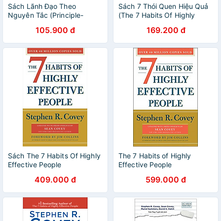
Sách Lãnh Đạo Theo
Sách 7 Thói Quen Hiệu Quả
Nguyên Tắc (Principle-
(The 7 Habits Of Highly
Centered Leadership) -
Effective People) - Stephen
105.900 đ
169.200 đ
Stephen R. Covey - PACE
R. Covey - PACE Books
Books
Sách The 7 Habits Of Highly
The 7 Habits of Highly
Effective People
Effective People
409.000 đ
599.000 đ