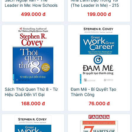
Leader in Me: How Schools
(The Leader in Me) - 215
Around the World Are
499.000 đ
199.000 đ
Inspiring Greatness, One
Child at a Time
Sách Thói Quen Thứ 8 - Từ
Đam Mê - Bí Quyết Tạo
Hiệu Quả Đến Vĩ Đại
Thành Công
168.000 đ
76.000 đ