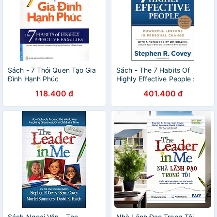
Sách - 7 Thói Quen Tạo Gia
Sách - The 7 Habits Of
Đình Hạnh Phúc
Highly Effective People :
Powerful Lessons In
118.400 đ
401.400 đ
Personal Change
Sách Ngoại Văn - The
Nhà Lãnh Đạo Trong Tôi