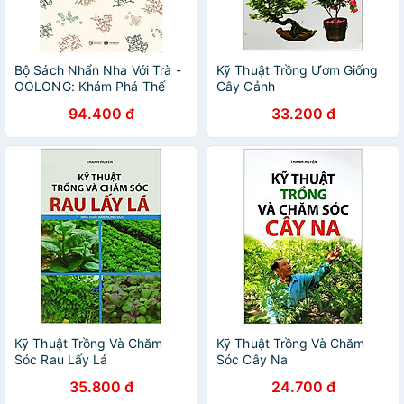
Bộ Sách Nhẩn Nha Với Trà -
Kỹ Thuật Trồng Ươm Giống
OOLONG: Khám Phá Thế
Cây Cảnh
Giới Đầy Hương – Vị Của
94.400 đ
33.200 đ
Rồng Đen
Kỹ Thuật Trồng Và Chăm
Kỹ Thuật Trồng Và Chăm
Sóc Rau Lấy Lá
Sóc Cây Na
35.800 đ
24.700 đ