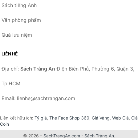
Sách tiếng Anh
Văn phòng phẩm
Quà lưu niệm
LIÊN HỆ
Địa chỉ:
Sách Tràng An
Điện Biên Phủ, Phường 6, Quận 3,
Tp.HCM
Email: lienhe@sachtrangan.com
Liên kết hữu ích:
Tỷ giá
,
The Face Shop 360
,
Giá Vàng
,
Web Giá
,
Giá
Coin
© 2026 –
SachTrangAn.com
-
Sách Tràng An
.