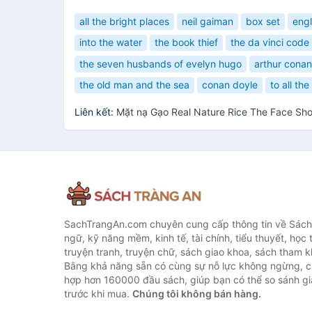
all the bright places
neil gaiman
box set
engl
into the water
the book thief
the da vinci code
the seven husbands of evelyn hugo
arthur conan
the old man and the sea
conan doyle
to all the
Liên kết:
Mặt nạ Gạo Real Nature Rice The Face Sho
SachTrangAn.com chuyên cung cấp thông tin về Sách
ngữ, kỹ năng mềm, kinh tế, tài chính, tiểu thuyết, học t
truyện tranh, truyện chữ, sách giao khoa, sách tham khả
Bằng khả năng sẵn có cùng sự nỗ lực không ngừng, c
hợp hơn 160000 đầu sách, giúp bạn có thể so sánh giá
trước khi mua.
Chúng tôi không bán hàng.