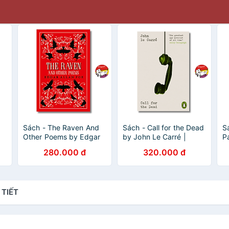
Sách - The Raven And
Sách - Call for the Dead
S
Other Poems by Edgar
by John Le Carré |
P
Allan Poe | Poetry
Classics Mystery Thriller
t
280.000 đ
320.000 đ
Classics / Horror / Ngoại
| English Book/Sách
/ 
văn Nhập khẩu
ngoại văn
E
 TIẾT