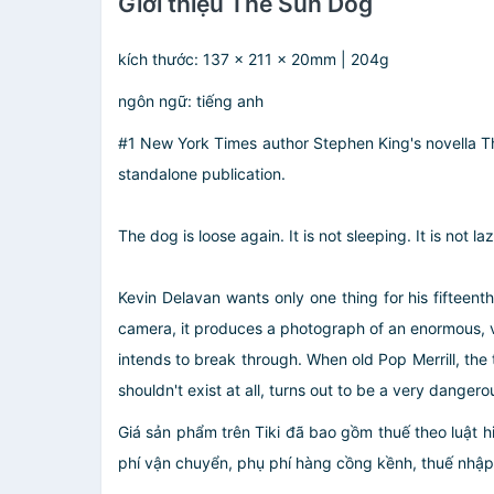
Giới thiệu The Sun Dog
kích thước: 137 x 211 x 20mm | 204g
ngôn ngữ: tiếng anh
#1 New York Times author Stephen King's novella The
standalone publication.
The dog is loose again. It is not sleeping. It is not la
Kevin Delavan wants only one thing for his fifteen
camera, it produces a photograph of an enormous, vic
intends to break through. When old Pop Merrill, the 
shouldn't exist at all, turns out to be a very danger
Giá sản phẩm trên Tiki đã bao gồm thuế theo luật h
phí vận chuyển, phụ phí hàng cồng kềnh, thuế nhập kh