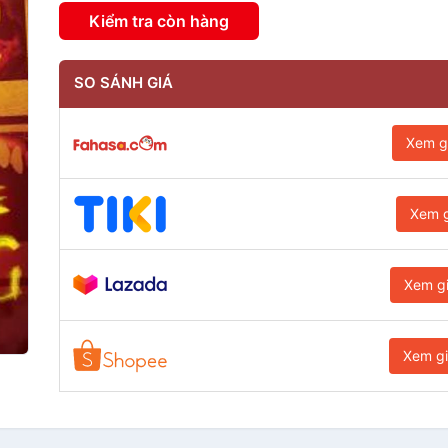
Kiểm tra còn hàng
SO SÁNH GIÁ
Xem g
Xem g
Xem g
Xem g