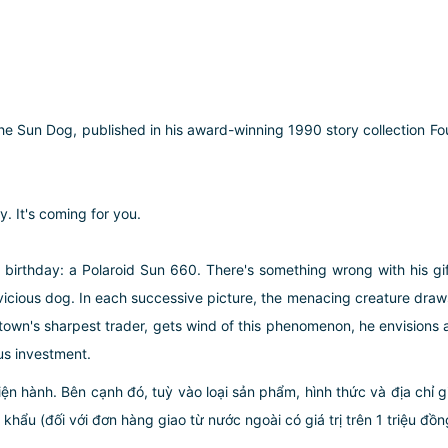
 Sun Dog, published in his award-winning 1990 story collection Four 
zy. It's coming for you.
th birthday: a Polaroid Sun 660. There's something wrong with his g
ious dog. In each successive picture, the menacing creature draws nea
town's sharpest trader, gets wind of this phenomenon, he envisions a
ous investment.
iện hành. Bên cạnh đó, tuỳ vào loại sản phẩm, hình thức và địa chỉ 
ẩu (đối với đơn hàng giao từ nước ngoài có giá trị trên 1 triệu đồng)