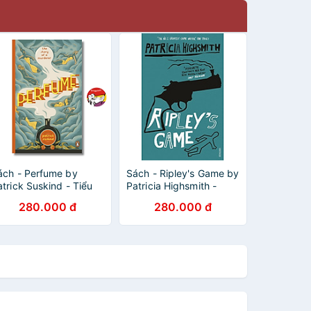
ách - Perfume by
Sách - Ripley's Game by
atrick Suskind - Tiểu
Patricia Highsmith -
huyết tiếng Anh - Novel
Fiction / Crime in English
280.000 đ
280.000 đ
Thriller / Mystery in
nglish