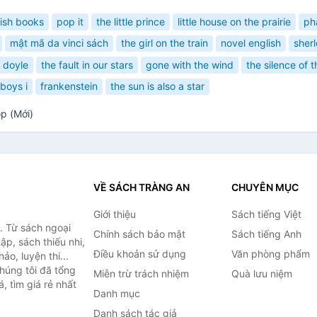
ish books
pop it
the little prince
little house on the prairie
ph
mật mã da vinci sách
the girl on the train
novel english
sher
 doyle
the fault in our stars
gone with the wind
the silence of 
 boys i
frankenstein
the sun is also a star
p (Mới)
VỀ SÁCH TRÀNG AN
CHUYÊN MỤC
Giới thiệu
Sách tiếng Việt
. Từ sách ngoại
Chính sách bảo mật
Sách tiếng Anh
ập, sách thiếu nhi,
Điều khoản sử dụng
Văn phòng phẩm
o, luyện thi...
húng tôi đã tổng
Miễn trừ trách nhiệm
Quà lưu niệm
, tìm giá rẻ nhất
Danh mục
Danh sách tác giả