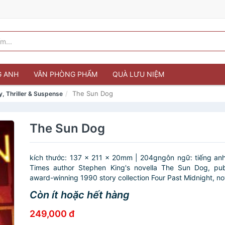
G ANH
VĂN PHÒNG PHẨM
QUÀ LƯU NIỆM
The Sun Dog
, Thriller & Suspense
The Sun Dog
kích thước: 137 x 211 x 20mm | 204gngôn ngữ: tiếng an
Times author Stephen King's novella The Sun Dog, publ
award-winning 1990 story collection Four Past Midnight, now
Còn ít hoặc hết hàng
249,000 đ