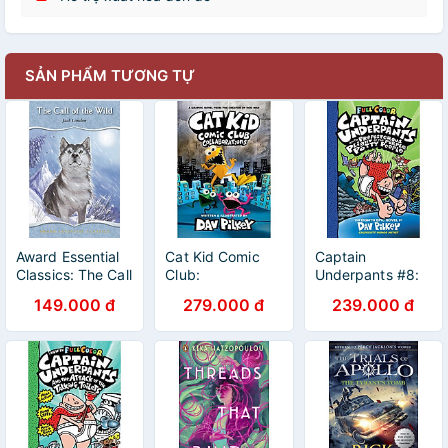
SẢN PHẨM TƯƠNG TỰ
Award Essential
Cat Kid Comic
Captain
Classics: The Call
Club:
Underpants #8:
Of The Wild
Collaborations
Captain
149.000 đ
279.000 đ
239.000 đ
Underpants And
The
Preposterous
Plight Of The
Purple Potty
People (Color
Edition)