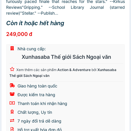
furiously paced finale that reaches for the stars." --Kirkus
Reviews"Gripping." --School Library Journal (starred
review)"Stellar." --Publish...
Còn ít hoặc hết hàng
249,000 đ
Nhà cung cấp:
Xunhasaba Thế giới Sách Ngoại văn
Xem thêm các sản phẩm
Action & Adventure
bởi
Xunhasaba
Thế giới Sách Ngoại văn
Giao hàng toàn quốc
Được kiểm tra hàng
Thanh toán khi nhận hàng
Chất lượng, Uy tín
7 ngày đổi trả dễ dàng
Hỗ trợ xuất hóa đơn đỏ