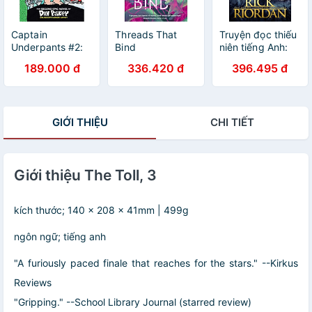
Captain
Threads That
Truyện đọc thiếu
Underpants #2:
Bind
niên tiếng Anh:
Captain
The Trials of
189.000 đ
336.420 đ
396.495 đ
Underpants and
Apollo 4 - The
the Attack of the
Tyrant's Tomb
Talking Toilets
(Colour Edition)
GIỚI THIỆU
CHI TIẾT
Giới thiệu The Toll, 3
kích thước; 140 x 208 x 41mm | 499g
ngôn ngữ; tiếng anh
"A furiously paced finale that reaches for the stars." --Kirkus
Reviews
"Gripping." --School Library Journal (starred review)