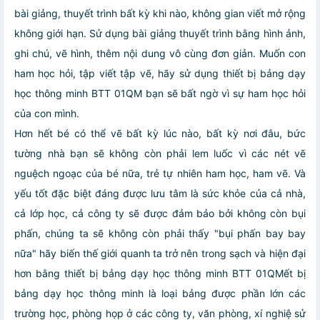
bài giảng, thuyết trình bất kỳ khi nào, không gian viết mở rộng
không giới hạn. Sử dụng bài giảng thuyết trình bằng hình ảnh,
ghi chú, vẽ hình, thêm nội dung vô cùng đơn giản. Muốn con
ham học hỏi, tập viết tập vẽ, hãy sử dụng thiết bị bảng dạy
học thông minh BTT 01QM bạn sẽ bất ngờ vì sự ham học hỏi
của con mình.
Hơn hết bé có thể vẽ bất kỳ lúc nào, bất kỳ nơi đâu, bức
tường nhà bạn sẽ không còn phải lem luốc vì các nét vẽ
nguệch ngoạc của bé nữa, trẻ tự nhiên ham học, ham vẽ. Và
yếu tốt đặc biệt đáng được lưu tâm là sức khỏe của cả nhà,
cả lớp học, cả công ty sẽ được đảm bảo bởi không còn bụi
phấn, chúng ta sẽ không còn phải thấy "bụi phấn bay bay
nữa" hãy biến thế giới quanh ta trở nên trong sạch và hiện đại
hơn bằng thiết bị bảng dạy học thông minh BTT 01QMết bị
bảng dạy học thông minh là loại bảng được phần lớn các
trường học, phòng họp ở các công ty, văn phòng, xí nghiệ sử