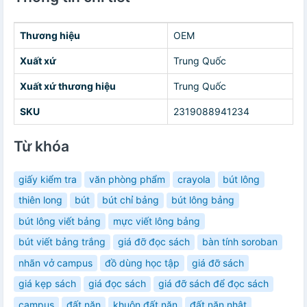
Thương hiệu
OEM
Xuất xứ
Trung Quốc
Xuất xứ thương hiệu
Trung Quốc
SKU
2319088941234
Từ khóa
giấy kiểm tra
văn phòng phẩm
crayola
bút lông
thiên long
bút
bút chỉ bảng
bút lông bảng
bút lông viết bảng
mực viết lông bảng
bút viết bảng trắng
giá đỡ đọc sách
bàn tính soroban
nhãn vở campus
đồ dùng học tập
giá đỡ sách
giá kẹp sách
giá đọc sách
giá đỡ sách để đọc sách
campus
đất nặn
khuôn đất nặn
đất nặn nhật