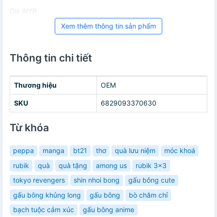
Giá AIYP
Xem thêm thông tin sản phẩm
Thông tin chi tiết
Thương hiệu
OEM
SKU
6829093370630
Từ khóa
peppa
manga
bt21
thơ
quà lưu niệm
móc khoá
rubik
quà
quà tặng
among us
rubik 3x3
tokyo revengers
shin nhoi bong
gấu bông cute
gấu bông khủng long
gấu bông
bò chăm chỉ
bạch tuộc cảm xúc
gấu bông anime