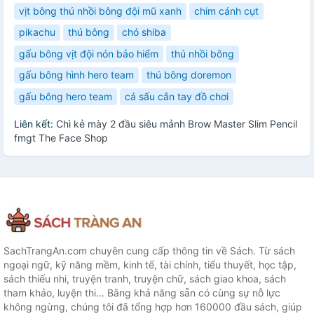
vịt bông thú nhồi bông đội mũ xanh
chim cánh cụt
pikachu
thú bông
chó shiba
gấu bông vịt đội nón bảo hiểm
thú nhồi bông
gấu bông hình hero team
thú bông doremon
gấu bông hero team
cá sấu cắn tay đồ chơi
Liên kết:
Chì kẻ mày 2 đầu siêu mảnh Brow Master Slim Pencil
fmgt The Face Shop
SachTrangAn.com chuyên cung cấp thông tin về Sách. Từ sách
ngoại ngữ, kỹ năng mềm, kinh tế, tài chính, tiểu thuyết, học tập,
sách thiếu nhi, truyện tranh, truyện chữ, sách giao khoa, sách
tham khảo, luyện thi... Bằng khả năng sẵn có cùng sự nỗ lực
không ngừng, chúng tôi đã tổng hợp hơn 160000 đầu sách, giúp