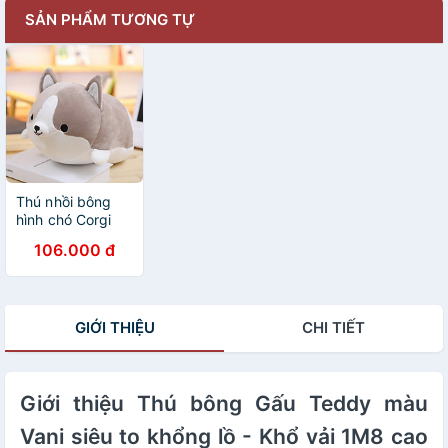
SẢN PHẨM TƯƠNG TỰ
Thú nhồi bông
hình chó Corgi
đáng yêu
106.000 đ
TNB234 - Màu
ngẫu nhiên
GIỚI THIỆU
CHI TIẾT
Giới thiệu Thú bông Gấu Teddy màu
Vani siêu to khổng lồ - Khổ vải 1M8 cao