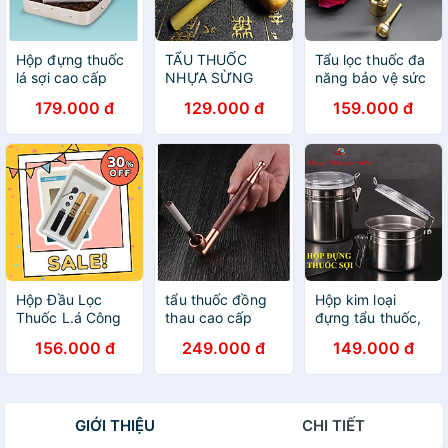
Hộp đựng thuốc
TẨU THUỐC
Tẩu lọc thuốc đa
lá sợi cao cấp
NHỰA SỪNG
năng bảo vệ sức
hợp kim nhôm
CAO CẤP KIÊM
khỏe - TL012
179.000 đ
129.000 đ
159.000 đ
LỌC THUỐC BẢO
VỆ SỨC KHỎE
Hộp Đầu Lọc
tẩu thuốc đồng
Hộp kim loại
Thuốc L.á Công
thau cao cấp
đựng tẩu thuốc,
Nghệ Kép Nhật
sang trọng gắn
thuốc sợi, Shop
156.000 đ
249.000 đ
149.000 đ
Bản, Đầu Lọc Đa
sợi và diếu đều
Thành Nhi
Năng Dùng
được
STN7474
Chung Cho Tất
Cả Size Lớn &
GIỚI THIỆU
CHI TIẾT
Vừa & Nhỏ. Sử
Dụng Nhiều Lần