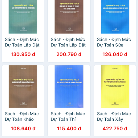
Sách - Định Mức
Sách - Định Mức
Sách - Định Mức
Dự Toán Lắp Đặt
Dự Toán Lắp Đặt
Dự Toán Sửa
Máy Và Thiết Bị
Hệ Thống Kỹ
Chữa Và Bảo
130.950 đ
200.790 đ
126.040 đ
Công Nghệ
Thuật Của Công
Dưỡng Công
Trình
Trình Xây Dựng
Sách - Định Mức
Sách - Định Mức
Sách - Định Mức
Dự Toán Khảo
Dự Toán Thí
Dự Toán Xây
Sát Xây Dựng
Nghiệm Chuyên
Dựng Công Trình
108.640 đ
115.400 đ
422.750 đ
Công Trình
Ngành Xây Dựng