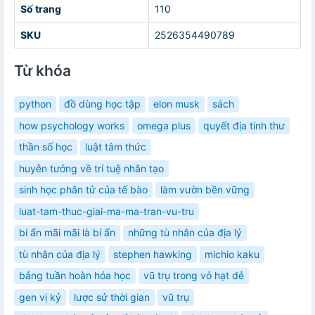
Số trang
110
SKU
2526354490789
Từ khóa
python
đồ dùng học tập
elon musk
sách
how psychology works
omega plus
quyết địa tinh thư
thần số học
luật tâm thức
huyễn tưởng về trí tuệ nhân tạo
sinh học phân tử của tế bào
làm vườn bền vững
luat-tam-thuc-giai-ma-ma-tran-vu-tru
bí ẩn mãi mãi là bí ẩn
những tù nhân của địa lý
tù nhân của địa lý
stephen hawking
michio kaku
bảng tuần hoàn hóa học
vũ trụ trong vỏ hạt dẻ
gen vị kỷ
lược sử thời gian
vũ trụ