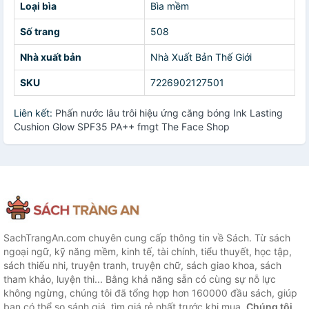
Loại bìa
Bìa mềm
Số trang
508
Nhà xuất bản
Nhà Xuất Bản Thế Giới
SKU
7226902127501
Liên kết:
Phấn nước lâu trôi hiệu ứng căng bóng Ink Lasting
Cushion Glow SPF35 PA++ fmgt The Face Shop
SachTrangAn.com chuyên cung cấp thông tin về Sách. Từ sách
ngoại ngữ, kỹ năng mềm, kinh tế, tài chính, tiểu thuyết, học tập,
sách thiếu nhi, truyện tranh, truyện chữ, sách giao khoa, sách
tham khảo, luyện thi... Bằng khả năng sẵn có cùng sự nỗ lực
không ngừng, chúng tôi đã tổng hợp hơn 160000 đầu sách, giúp
bạn có thể so sánh giá, tìm giá rẻ nhất trước khi mua.
Chúng tôi