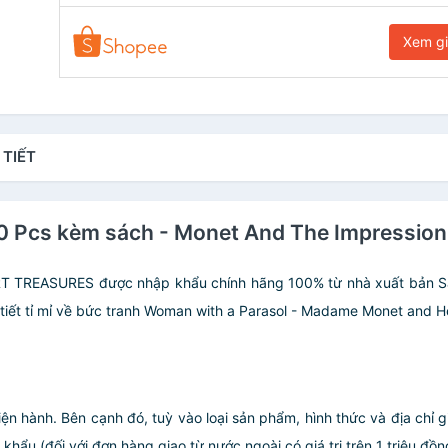
Xem g
 TIẾT
0 Pcs kèm sách - Monet And The Impressioni
T TREASURES được nhập khẩu chính hãng 100% từ nhà xuất bản Sa
 tiết tỉ mỉ về bức tranh Woman with a Parasol - Madame Monet and H
iện hành. Bên cạnh đó, tuỳ vào loại sản phẩm, hình thức và địa chỉ 
ẩu (đối với đơn hàng giao từ nước ngoài có giá trị trên 1 triệu đồng)