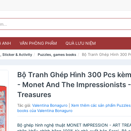
G ANH
VĂN PHÒNG PHẨM
QUÀ LƯU NIỆM
Bộ Tranh Ghép Hình 300 Pc
, Sticker & Activity
Puzzles, games books
Bộ Tranh Ghép Hình 300 Pcs kèm
- Monet And The Impressionists -
Treasures
Tác giả:
Valentina Bonaguro
|
Xem thêm các sản phẩm Puzzles
books của Valentina Bonaguro
Bộ ghép hình nghệ thuật MONET IMPRESSION - ART TR
nhập khẩu chính hãng 100% từ nhà xuất bản Sassi. Bộ 