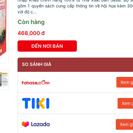
gồm 1 quyển sách cung cấp thông tin về hội họa kèm 3
với độ c...
Còn hàng
468,000 đ
ĐẾN NƠI BÁN
SO SÁNH GIÁ
Xem g
Xem g
Xem g