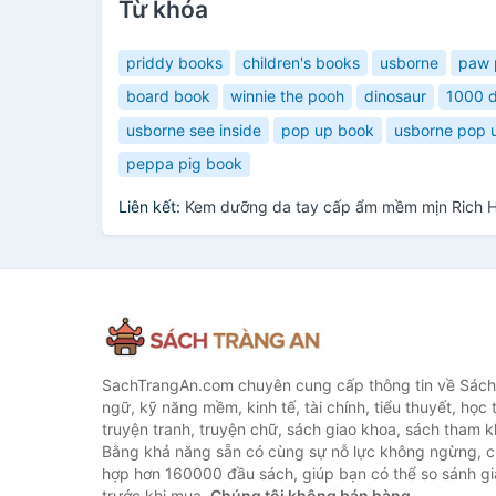
Từ khóa
priddy books
children's books
usborne
paw 
board book
winnie the pooh
dinosaur
1000 d
usborne see inside
pop up book
usborne pop 
peppa pig book
Liên kết:
Kem dưỡng da tay cấp ẩm mềm mịn Rich H
SachTrangAn.com chuyên cung cấp thông tin về Sách
ngữ, kỹ năng mềm, kinh tế, tài chính, tiểu thuyết, học t
truyện tranh, truyện chữ, sách giao khoa, sách tham khả
Bằng khả năng sẵn có cùng sự nỗ lực không ngừng, c
hợp hơn 160000 đầu sách, giúp bạn có thể so sánh giá
trước khi mua.
Chúng tôi không bán hàng.