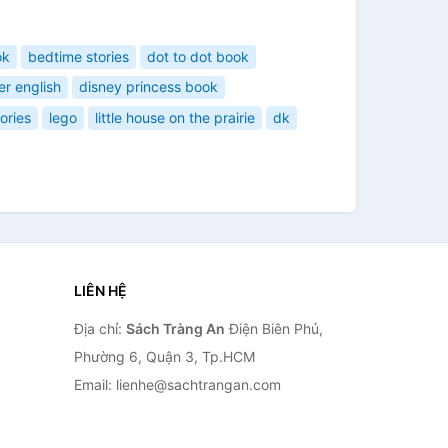
ok
bedtime stories
dot to dot book
er english
disney princess book
ories
lego
little house on the prairie
dk
LIÊN HỆ
Địa chỉ:
Sách Tràng An
Điện Biên Phủ,
Phường 6, Quận 3, Tp.HCM
Email: lienhe@sachtrangan.com