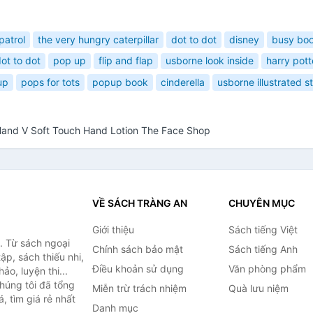
patrol
the very hungry caterpillar
dot to dot
disney
busy bo
ot to dot
pop up
flip and flap
usborne look inside
harry pott
up
pops for tots
popup book
cinderella
usborne illustrated st
and V Soft Touch Hand Lotion The Face Shop
VỀ SÁCH TRÀNG AN
CHUYÊN MỤC
Giới thiệu
Sách tiếng Việt
. Từ sách ngoại
Chính sách bảo mật
Sách tiếng Anh
ập, sách thiếu nhi,
Điều khoản sử dụng
Văn phòng phẩm
o, luyện thi...
húng tôi đã tổng
Miễn trừ trách nhiệm
Quà lưu niệm
, tìm giá rẻ nhất
Danh mục