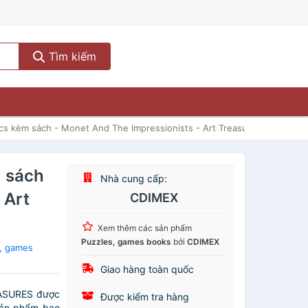
Tìm kiếm
s kèm sách - Monet And The Impressionists - Art Treasures
 sách
Nhà cung cấp:
 Art
CDIMEX
Xem thêm các sản phẩm
Puzzles, games books
bởi
CDIMEX
, games
Giao hàng toàn quốc
EASURES được
Được kiểm tra hàng
sản phẩm bao